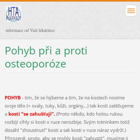
informace od Vaší lékárnice
Pohyb při a proti
osteoporóze
POHYB
- tím, že se hýbeme a tím, že na kostech nosíme
svoje tělo (= svaly, tuky, kůži, orgány,..) tak kosti zatěžujeme
a
kosti "se zahušťují".
(Proto někdo, kdo holou rukou
rozbíjí cihly si kosti v ruce nerozbije. Svým tréninkem totiž
dosáhl "zhoustnutí" kosti a tak kosti v ruce náraz vydrží.)
Přirozeně, proto, aby se mohly kosti "zahustit", musíme ji