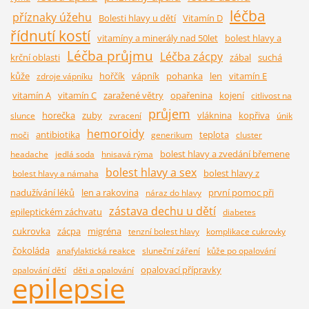
léčba
příznaky úžehu
Bolesti hlavy u dětí
Vitamín D
řídnutí kostí
vitamíny a minerály nad 50let
bolest hlavy a
Léčba průjmu
Léčba zácpy
krční oblasti
zábal
suchá
kůže
hořčík
vápník
pohanka
len
vitamín E
zdroje vápníku
vitamín A
vitamín C
zaražené větry
opařenina
kojení
citlivost na
průjem
horečka
zuby
vláknina
kopřiva
slunce
zvracení
únik
hemoroidy
antibiotika
teplota
moči
generikum
cluster
bolest hlavy a zvedání břemene
headache
jedlá soda
hnisavá rýma
bolest hlavy a sex
bolest hlavy z
bolest hlavy a námaha
nadužívání léků
len a rakovina
první pomoc při
náraz do hlavy
zástava dechu u dětí
epileptickém záchvatu
diabetes
cukrovka
zácpa
migréna
tenzní bolest hlavy
komplikace cukrovky
čokoláda
anafylaktická reakce
sluneční záření
kůže po opalování
opalovací přípravky
opalování dětí
děti a opalování
epilepsie