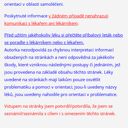
orientaci v oblasti samoléčení.
Poskytnuté informace
v žádném případě nenahrazují
komunikaci s lékařem ani lékárníkem
.
Před užitím jakéhokoliv léku si přečtěte příbalový leták nebo
se poraďte s lékárníkem nebo s lékařem.
Autorka nezodpovídá za chybnou interpretaci informací
obsažených na stránkách a není odpovědná za jakékoliv
škody, které vzniknou následnými postupy či jednáním, jež
jsou provedena na základě obsahu těchto stránek. Léky
uvedené na stránkách mají laikům pouze osvětlit
problematiku a pomoci v orientaci; jsou-li uvedeny názvy
léků, jsou uvedeny nahodile pro orientaci v problematice.
Vstupem na stránky jsem potvrdil/potvrdila, že
jsem se
seznámil/seznámila s cílem i s omezením těchto stránek.