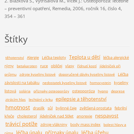
2.
Blažková Š., Vytřísalová M., Vlček J.: Osteoporóza: léčebně
– preventivní opatření, Remedia, 2006, ročník 16, číslo 4,
354 – 361
Štítky
Teplota u dětí
Alergie
Léčba teploty
léčba alergické
těhotenství
rýmy
ruce
obličej
vlasy
betakaroten
řídnutí kostí
jídelníček při
Léčba
průjmu
zdroje kyseliny listové
doporučené dávky kyseliny listové
závislosti na tabáku
kyseliny
nedostatek kyseliny listové
homocystein
listová
osteoporóza
solária
příznaky osteoporózy
hypno
deprese
epilepsie a těhotenství
ztrácím hlas
lechtání v krku
hmotnost
draslík
sůl
bylinné čaje
zvětšená prostata
febrilní
nespavost
křeče
cholesterol
jídelníček nad 50let
anorexie
trávicí potíže
zdroje vlákniny
body mass index
bolest hlavy a
léčba úpalu
příznaky úpalu
léčba úžehu
rýma