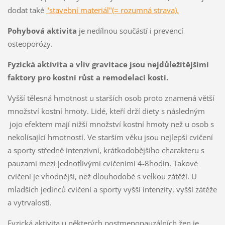
dodat také
"stavební materiál"(= rozumná strava).
Pohybová aktivita
je nedílnou součástí i prevencí
osteoporózy.
Fyzická aktivita a vliv gravitace jsou nejdůležitějšími
faktory pro kostní růst a remodelaci kosti.
Vyšší tělesná hmotnost u starších osob proto znamená větší
množství kostní hmoty. Lidé, kteří drží diety s následným
jojo efektem mají nižší množství kostní hmoty než u osob s
nekolísající hmotností. Ve starším věku jsou nejlepší cvičení
a sporty středně intenzivní, krátkodobějšího charakteru s
pauzami mezi jednotlivými cvičeními 4-8hodin. Takové
cvičení je vhodnější, než dlouhodobé s velkou zátěží. U
mladších jedinců cvičení a sporty vyšší intenzity, vyšší zátěže
a vytrvalosti.
Fyzická aktivita u některých postmenopauzálních žen je