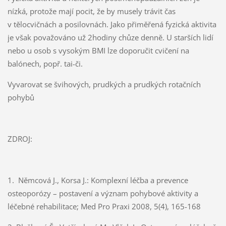
nízká, protože mají pocit, že by musely trávit čas
v tělocvičnách a posilovnách. Jako přiměřená fyzická aktivita
je však považováno už 2hodiny chůze denně. U starších lidí
nebo u osob s vysokým BMI lze doporučit cvičení na
balónech, popř. tai-či.
Vyvarovat se švihových, prudkých a prudkých rotačních
pohybů
ZDROJ:
1.
Němcová J., Korsa J.: Komplexní léčba a prevence
osteoporózy – postavení a význam pohybové aktivity a
léčebné rehabilitace; Med Pro Praxi 2008, 5(4), 165-168