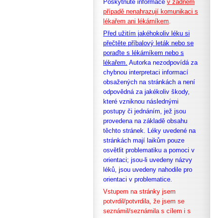
Poskytnuté informace
v žádném
případě nenahrazují komunikaci s
lékařem ani lékárníkem
.
Před užitím jakéhokoliv léku si
přečtěte příbalový leták nebo se
poraďte s lékárníkem nebo s
lékařem.
Autorka nezodpovídá za
chybnou interpretaci informací
obsažených na stránkách a není
odpovědná za jakékoliv škody,
které vzniknou následnými
postupy či jednáním, jež jsou
provedena na základě obsahu
těchto stránek. Léky uvedené na
stránkách mají laikům pouze
osvětlit problematiku a pomoci v
orientaci; jsou-li uvedeny názvy
léků, jsou uvedeny nahodile pro
orientaci v problematice.
Vstupem na stránky jsem
potvrdil/potvrdila, že
jsem se
seznámil/seznámila s cílem i s