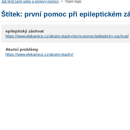
Jak léčit sami sebe a projevy nemocí
>
Výpis tagů
Štítek: první pomoc při epileptickém z
epileptický záchvat
https://www.elekarnice.cz/akutni-otazky/prvni-pomoc/epilepticky-zachvat/
Akutní problémy
https://www.elekarnice.cz/akutni-otazky/