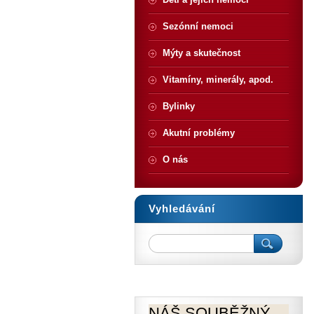
Sezónní nemoci
Mýty a skutečnost
Vitamíny, minerály, apod.
Bylinky
Akutní problémy
O nás
Vyhledávání
NÁŠ SOUBĚŽNÝ