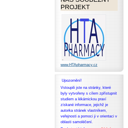
PROJEKT
www.HTApharmacy.cz
Upozornění!
Vstoupili jste na stránky, které
byly vytvořeny s cílem zpřístupnit
studiem a lékárnickou praxí
získané informace, jejichž je
autorka stránek vlastníkem,
veřejnosti a pomoci ji v orientaci v
oblasti samoléčení.