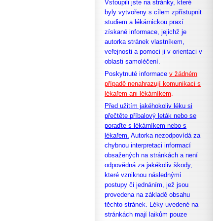
Vstoupili jste na stránky, které
byly vytvořeny s cílem zpřístupnit
studiem a lékárnickou praxí
získané informace, jejichž je
autorka stránek vlastníkem,
veřejnosti a pomoci ji v orientaci v
oblasti samoléčení.
Poskytnuté informace
v žádném
případě nenahrazují komunikaci s
lékařem ani lékárníkem
.
Před užitím jakéhokoliv léku si
přečtěte příbalový leták nebo se
poraďte s lékárníkem nebo s
lékařem.
Autorka nezodpovídá za
chybnou interpretaci informací
obsažených na stránkách a není
odpovědná za jakékoliv škody,
které vzniknou následnými
postupy či jednáním, jež jsou
provedena na základě obsahu
těchto stránek. Léky uvedené na
stránkách mají laikům pouze