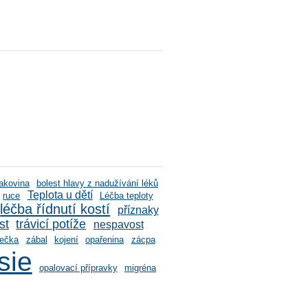
rakovina
bolest hlavy z nadužívání léků
Teplota u dětí
ruce
Léčba teploty
léčba řídnutí kostí
příznaky
st
trávicí potíže
nespavost
rečka
zábal
kojení
opařenina
zácpa
sie
opalovací přípravky
migréna