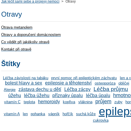
Jak léčit sami sebe a projevy nemocí
>
Otravy
Otravy
Otrava metanolem
Otravy a doporučení domácnostem
Co vědět při jakékoliv otravě
Kontakt při otravě
Štítky
Léčba závislosti na tabáku
první pomoc při epileptickém záchvatu
len a 
bolest hlavy a sex
epilepsie a těhotenství
osteoporóza
obličej
Léčba průjmu
zástava dechu u dětí
Léčba zácpy
Alergie
hmotno
úžehu
léčba úžehu
příznaky úpalu
léčba úpalu
průjem
hemoroidy
vitamín C
teplota
kopřiva
vláknina
zuby
ho
epilep
vitamín A
len
pohanka
vápník
hořčík
suchá kůže
cukrovka