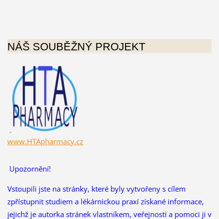
NÁŠ SOUBĚŽNÝ PROJEKT
www.HTApharmacy.cz
Upozornění!
Vstoupili jste na stránky, které byly vytvořeny s cílem
zpřístupnit studiem a lékárnickou praxí získané informace,
jejichž je autorka stránek vlastníkem, veřejnosti a pomoci ji v