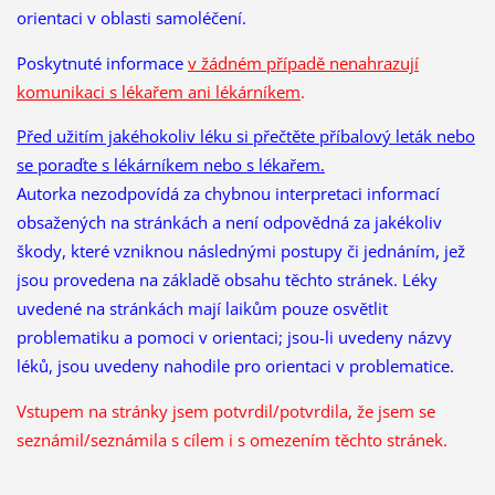
orientaci v oblasti samoléčení.
Poskytnuté informace
v žádném případě nenahrazují
komunikaci s lékařem ani lékárníkem
.
Před užitím jakéhokoliv léku si přečtěte příbalový leták nebo
se poraďte s lékárníkem nebo s lékařem.
Autorka nezodpovídá za chybnou interpretaci informací
obsažených na stránkách a není odpovědná za jakékoliv
škody, které vzniknou následnými postupy či jednáním, jež
jsou provedena na základě obsahu těchto stránek. Léky
uvedené na stránkách mají laikům pouze osvětlit
problematiku a pomoci v orientaci; jsou-li uvedeny názvy
léků, jsou uvedeny nahodile pro orientaci v problematice.
Vstupem na stránky jsem potvrdil/potvrdila, že
jsem se
seznámil/seznámila s cílem i s omezením těchto stránek.