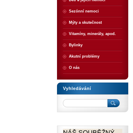
Sezónní nemoci
Mýty a skutečnost
Vitamíny, minerály, apod.
Bylinky
Akutní problémy
O nás
Vyhledávání
NÁŠ SOUBĚŽNÝ