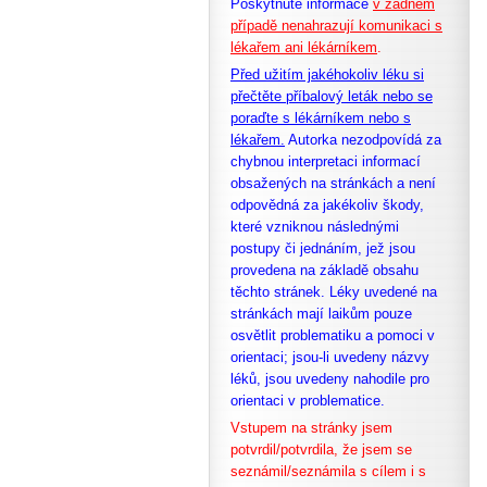
Poskytnuté informace
v žádném
případě nenahrazují komunikaci s
lékařem ani lékárníkem
.
Před užitím jakéhokoliv léku si
přečtěte příbalový leták nebo se
poraďte s lékárníkem nebo s
lékařem.
Autorka nezodpovídá za
chybnou interpretaci informací
obsažených na stránkách a není
odpovědná za jakékoliv škody,
které vzniknou následnými
postupy či jednáním, jež jsou
provedena na základě obsahu
těchto stránek. Léky uvedené na
stránkách mají laikům pouze
osvětlit problematiku a pomoci v
orientaci; jsou-li uvedeny názvy
léků, jsou uvedeny nahodile pro
orientaci v problematice.
Vstupem na stránky jsem
potvrdil/potvrdila, že
jsem se
seznámil/seznámila s cílem i s