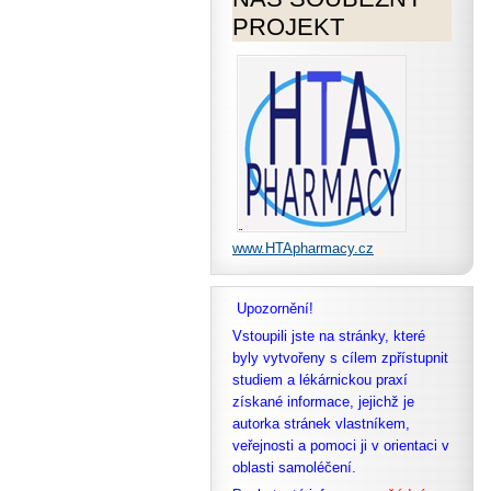
PROJEKT
www.HTApharmacy.cz
Upozornění!
Vstoupili jste na stránky, které
byly vytvořeny s cílem zpřístupnit
studiem a lékárnickou praxí
získané informace, jejichž je
autorka stránek vlastníkem,
veřejnosti a pomoci ji v orientaci v
oblasti samoléčení.