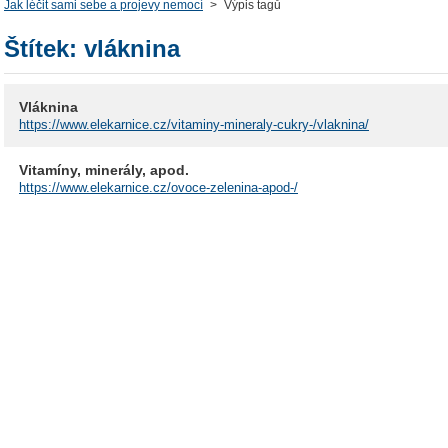
Jak léčit sami sebe a projevy nemocí
>
Výpis tagů
Štítek: vláknina
Vláknina
https://www.elekarnice.cz/vitaminy-mineraly-cukry-/vlaknina/
Vitamíny, minerály, apod.
https://www.elekarnice.cz/ovoce-zelenina-apod-/