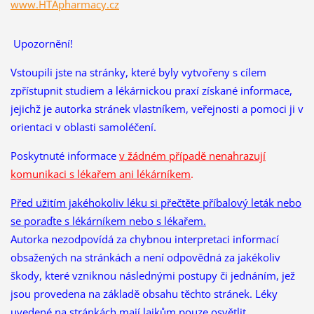
www.HTApharmacy.cz
Upozornění!
Vstoupili jste na stránky, které byly vytvořeny s cílem
zpřístupnit studiem a lékárnickou praxí získané informace,
jejichž je autorka stránek vlastníkem, veřejnosti a pomoci ji v
orientaci v oblasti samoléčení.
Poskytnuté informace
v žádném případě nenahrazují
komunikaci s lékařem ani lékárníkem
.
Před užitím jakéhokoliv léku si přečtěte příbalový leták nebo
se poraďte s lékárníkem nebo s lékařem.
Autorka nezodpovídá za chybnou interpretaci informací
obsažených na stránkách a není odpovědná za jakékoliv
škody, které vzniknou následnými postupy či jednáním, jež
jsou provedena na základě obsahu těchto stránek. Léky
uvedené na stránkách mají laikům pouze osvětlit