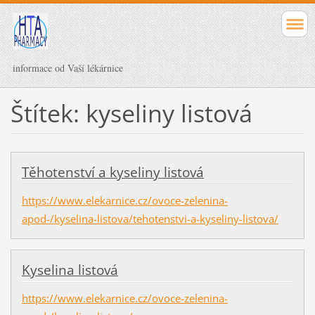
informace od Vaší lékárnice
Štítek: kyseliny listová
Těhotenství a kyseliny listová
https://www.elekarnice.cz/ovoce-zelenina-
apod-/kyselina-listova/tehotenstvi-a-kyseliny-listova/
Kyselina listová
https://www.elekarnice.cz/ovoce-zelenina-