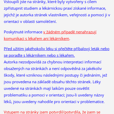
Vstoupili jste na stránky, které byly vytvořeny s cílem
zpřístupnit studiem a lékárnickou praxí získané informace,
jejichž je autorka stránek vlastníkem, veřejnosti a pomoci ji v
orientaci v oblasti samoléčení.
Poskytnuté informace
v žádném případě nenahrazují
komunikaci s lékařem ani lékárníkem
.
Před užitím jakéhokoliv léku si přečtěte příbalový leták nebo
se poraďte s lékárníkem nebo s lékařem.
Autorka nezodpovídá za chybnou interpretaci informací
obsažených na stránkách a není odpovědná za jakékoliv
škody, které vzniknou následnými postupy či jednáním, jež
jsou provedena na základě obsahu těchto stránek. Léky
uvedené na stránkách mají laikům pouze osvětlit
problematiku a pomoci v orientaci; jsou-li uvedeny názvy
léků, jsou uvedeny nahodile pro orientaci v problematice.
Vstupem na stránky jsem potvrdil/potvrdila, že
jsem se