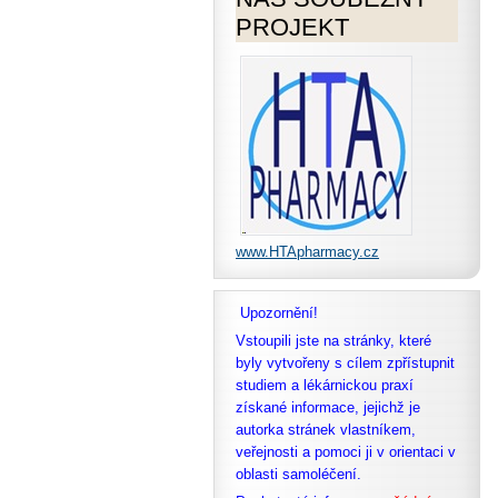
PROJEKT
www.HTApharmacy.cz
Upozornění!
Vstoupili jste na stránky, které
byly vytvořeny s cílem zpřístupnit
studiem a lékárnickou praxí
získané informace, jejichž je
autorka stránek vlastníkem,
veřejnosti a pomoci ji v orientaci v
oblasti samoléčení.