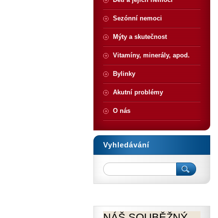
Sezónní nemoci
Mýty a skutečnost
Vitamíny, minerály, apod.
Bylinky
Akutní problémy
O nás
Vyhledávání
NÁŠ SOUBĚŽNÝ