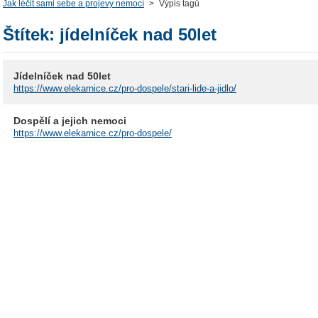
Jak léčit sami sebe a projevy nemocí
>
Výpis tagů
Štítek: jídelníček nad 50let
Jídelníček nad 50let
https://www.elekarnice.cz/pro-dospele/stari-lide-a-jidlo/
Dospělí a jejich nemoci
https://www.elekarnice.cz/pro-dospele/