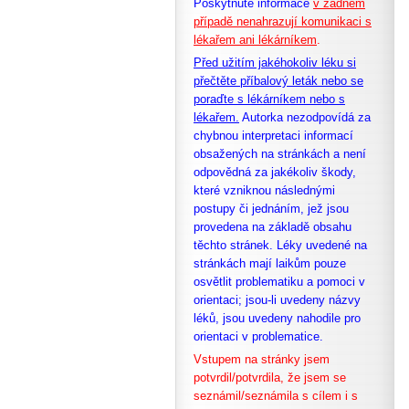
Poskytnuté informace
v žádném
případě nenahrazují komunikaci s
lékařem ani lékárníkem
.
Před užitím jakéhokoliv léku si
přečtěte příbalový leták nebo se
poraďte s lékárníkem nebo s
lékařem.
Autorka nezodpovídá za
chybnou interpretaci informací
obsažených na stránkách a není
odpovědná za jakékoliv škody,
které vzniknou následnými
postupy či jednáním, jež jsou
provedena na základě obsahu
těchto stránek. Léky uvedené na
stránkách mají laikům pouze
osvětlit problematiku a pomoci v
orientaci; jsou-li uvedeny názvy
léků, jsou uvedeny nahodile pro
orientaci v problematice.
Vstupem na stránky jsem
potvrdil/potvrdila, že
jsem se
seznámil/seznámila s cílem i s