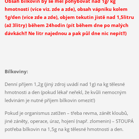
Obsah bílkovin by se měl pohybovat nad 1g/ kg
hmotnosti (více viz. zde a zde), obsah vápníku kolem
1g/den (více zde a zde), objem tekutin jistě nad 1,5litru
(až 3litry) během 24hodin (pít během dne po malých
dávkách!! Ne litr najednou a pak půl dne nic nepít!!)
Bílkoviny:
Denní příjem 1,2g (jiný zdroj uvádí nad 1g) na kg tělesné
hmotnosti a den (pokud lékař neřekl, že kvůli nemocným
ledvinám je nutné příjem bílkovin omezit!)
Pokud je organismus zatížen – třeba revma, zánět kloubů,
jiné záněty, operace, úraz, hojení (např. zlomenin) – STOUPÁ
potřeba bílkovin na 1,5g na kg tělesné hmotnosti a den.