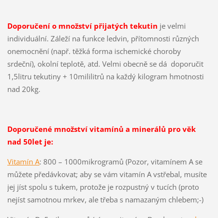
Doporučení o množství přijatých tekutin
je velmi
individuální. Záleží na funkce ledvin, přítomnosti různých
onemocnění (např. těžká forma ischemické choroby
srdeční), okolní teplotě, atd. Velmi obecně se dá doporučit
1,5litru tekutiny + 10mililitrů na každý kilogram hmotnosti
nad 20kg.
Doporučené množství vitamínů a minerálů pro věk
nad 50let je:
Vitamín A
: 800 – 1000mikrogramů (Pozor, vitamínem A se
můžete předávkovat; aby se vám vitamín A vstřebal, musíte
jej jíst spolu s tukem, protože je rozpustný v tucích (proto
nejíst samotnou mrkev, ale třeba s namazaným chlebem;-)