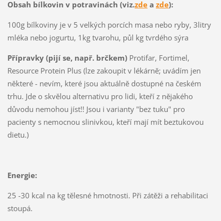
Obsah bílkovin v potravinách (viz.
zde
a
zde
):
100g bílkoviny je v 5 velkých porcích masa nebo ryby, 3litry
mléka nebo jogurtu, 1kg tvarohu, půl kg tvrdého sýra
Přípravky (pijí se, např. brčkem)
Protifar, Fortimel,
Resource Protein Plus (lze zakoupit v lékárně; uvádím jen
některé - nevím, které jsou aktuálně dostupné na českém
trhu. Jde o skvělou alternativu pro lidi, kteří z nějakého
důvodu nemohou jíst!! Jsou i varianty "bez tuku" pro
pacienty s nemocnou slinivkou, kteří mají mít beztukovou
dietu.)
Energie:
25 -30 kcal na kg tělesné hmotnosti. Při zátěži a rehabilitaci
stoupá.