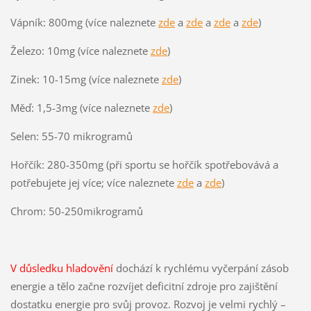
Vápník: 800mg (více naleznete
zde
a
zde
a
zde
a
zde
)
Železo: 10mg (více naleznete
zde
)
Zinek: 10-15mg (více naleznete
zde
)
Měď: 1,5-3mg (více naleznete
zde
)
Selen: 55-70 mikrogramů
Hořčík: 280-350mg (při sportu se hořčík spotřebovává a
potřebujete jej více; více naleznete
zde
a
zde
)
Chrom: 50-250mikrogramů
V důsledku hladovění
dochází k rychlému vyčerpání zásob
energie a tělo začne rozvíjet deficitní zdroje pro zajištění
dostatku energie pro svůj provoz. Rozvoj je velmi rychlý –