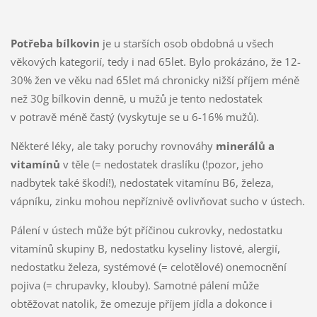
Potřeba bílkovin
je u starších osob obdobná u všech
věkových kategorií, tedy i nad 65let. Bylo prokázáno, že 12-
30% žen ve věku nad 65let má chronicky nižší příjem méně
než 30g bílkovin denně, u mužů je tento nedostatek
v potravě méně častý (vyskytuje se u 6-16% mužů).
Některé léky, ale taky poruchy rovnováhy
minerálů a
vitamínů
v těle (= nedostatek draslíku (!pozor, jeho
nadbytek také škodí!), nedostatek vitamínu B6, železa,
vápníku, zinku mohou nepříznivě ovlivňovat sucho v ústech.
Pálení v ústech může být příčinou cukrovky, nedostatku
vitamínů skupiny B, nedostatku kyseliny listové, alergií,
nedostatku železa, systémové (= celotělové) onemocnění
pojiva (= chrupavky, klouby). Samotné pálení může
obtěžovat natolik, že omezuje příjem jídla a dokonce i