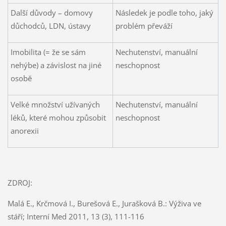
Další důvody – domovy
Následek je podle toho, jaký
důchodců, LDN, ústavy
problém převáží
Imobilita (= že se sám
Nechutenství, manuální
nehýbe) a závislost na jiné
neschopnost
osobě
Velké množství užívaných
Nechutenství, manuální
léků, které mohou způsobit
neschopnost
anorexii
ZDROJ:
Malá E., Krčmová I., Burešová E., Jurašková B.: Výživa ve
stáří; Interní Med 2011, 13 (3), 111-116