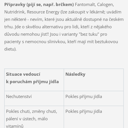
Přípravky (pijí se, např. brčkem)
Fantomalt, Calogen,
Nutridrink, Resource Energy (lze zakoupit v lékárně; uvádím
jen některé - nevím, které jsou aktuálně dostupné na českém
trhu. Jde o skvělou alternativu pro lidi, kteří z nějakého
důvodu nemohou jíst!! Jsou i varianty "bez tuku" pro
pacienty s nemocnou slinivkou, kteří mají mít beztukovou
dietu).
Situace vedoucí
Následky
k poruchám příjmu jídla
Nechutenství
Pokles příjmu jídla
Pokles chuti, změny chuti,
Pokles příjmu jídla
pálení v ústech, málo
vitamínů