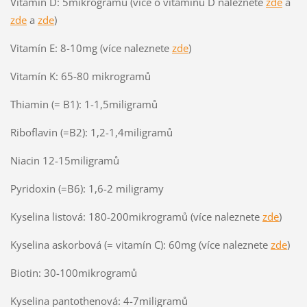
Vitamín D: 5mikrogramů (více o vitamínu D naleznete
zde
a
zde
a
zde
)
Vitamín E: 8-10mg (více naleznete
zde
)
Vitamín K: 65-80 mikrogramů
Thiamin (= B1): 1-1,5miligramů
Riboflavin (=B2): 1,2-1,4miligramů
Niacin 12-15miligramů
Pyridoxin (=B6): 1,6-2 miligramy
Kyselina listová: 180-200mikrogramů (více naleznete
zde
)
Kyselina askorbová (= vitamín C): 60mg (více naleznete
zde
)
Biotin: 30-100mikrogramů
Kyselina pantothenová: 4-7miligramů