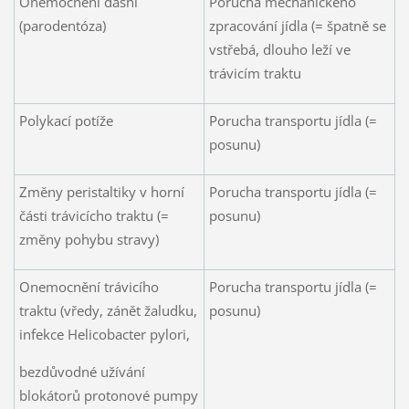
Onemocnění dásní
Porucha mechanického
(parodentóza)
zpracování jídla (= špatně se
vstřebá, dlouho leží ve
trávicím traktu
Polykací potíže
Porucha transportu jídla (=
posunu)
Změny peristaltiky v horní
Porucha transportu jídla (=
části trávicícho traktu (=
posunu)
změny pohybu stravy)
Onemocnění trávicího
Porucha transportu jídla (=
traktu (vředy, zánět žaludku,
posunu)
infekce Helicobacter pylori,
bezdůvodné užívání
blokátorů protonové pumpy