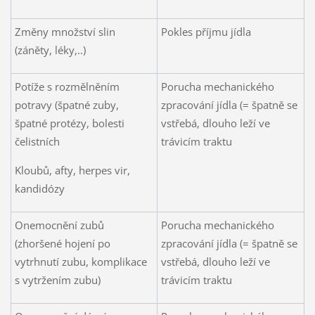
Změny množství slin
Pokles příjmu jídla
(záněty, léky,..)
Potíže s rozmělněním
Porucha mechanického
potravy (špatné zuby,
zpracování jídla (= špatně se
špatné protézy, bolesti
vstřebá, dlouho leží ve
čelistních
trávicím traktu
Kloubů, afty, herpes vir,
kandidózy
Onemocnění zubů
Porucha mechanického
(zhoršené hojení po
zpracování jídla (= špatně se
vytrhnutí zubu, komplikace
vstřebá, dlouho leží ve
s vytržením zubu)
trávicím traktu