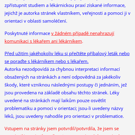
zpřístupnit studiem a lékárnickou praxí získané informace,
jejichž je autorka stránek vlastníkem, veřejnosti a pomoci ji v
orientaci v oblasti samoléčení.
Poskytnuté informace
v žádném případě nenahrazují
komunikaci s lékařem ani lékárníkem
.
Před užitím jakéhokoliv léku si přečtěte příbalový leták nebo
se poraďte s lékárníkem nebo s lékařem.
Autorka nezodpovídá za chybnou interpretaci informací
obsažených na stránkách a není odpovědná za jakékoliv
škody, které vzniknou následnými postupy či jednáním, jež
jsou provedena na základě obsahu těchto stránek. Léky
uvedené na stránkách mají laikům pouze osvětlit
problematiku a pomoci v orientaci; jsou-li uvedeny názvy
léků, jsou uvedeny nahodile pro orientaci v problematice.
Vstupem na stránky jsem potvrdil/potvrdila, že
jsem se