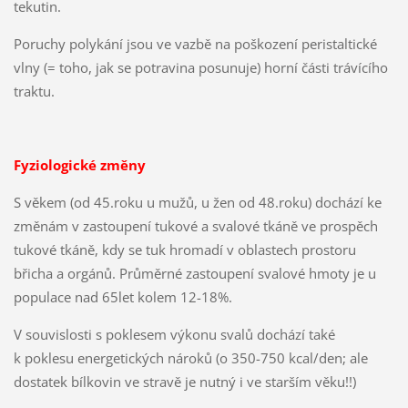
tekutin.
Poruchy polykání jsou ve vazbě na poškození peristaltické
vlny (= toho, jak se potravina posunuje) horní části trávícího
traktu.
Fyziologické změny
S věkem (od 45.roku u mužů, u žen od 48.roku) dochází ke
změnám v zastoupení tukové a svalové tkáně ve prospěch
tukové tkáně, kdy se tuk hromadí v oblastech prostoru
břicha a orgánů. Průměrné zastoupení svalové hmoty je u
populace nad 65let kolem 12-18%.
V souvislosti s poklesem výkonu svalů dochází také
k poklesu energetických nároků (o 350-750 kcal/den; ale
dostatek bílkovin ve stravě je nutný i ve starším věku!!)