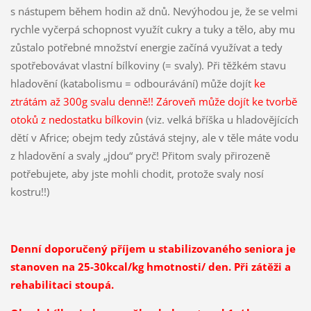
s nástupem během hodin až dnů. Nevýhodou je, že se velmi
rychle vyčerpá schopnost využít cukry a tuky a tělo, aby mu
zůstalo potřebné množství energie začíná využívat a tedy
spotřebovávat vlastní bílkoviny (= svaly). Při těžkém stavu
hladovění (katabolismu = odbourávání) může dojít
ke
ztrátám až 300g svalu denně!! Zároveň může dojít ke tvorbě
otoků z nedostatku bílkovin
(viz. velká bříška u hladovějících
dětí v Africe; obejm tedy zůstává stejny, ale v těle máte vodu
z hladovění a svaly „jdou“ pryč! Přitom svaly přirozeně
potřebujete, aby jste mohli chodit, protože svaly nosí
kostru!!)
Denní doporučený příjem u stabilizovaného seniora je
stanoven na 25-30kcal/kg hmotnosti/ den. Při zátěži a
rehabilitaci stoupá.