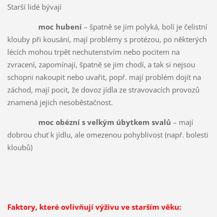
Starší lidé bývají
moc hubení
– špatně se jim polyká, bolí je čelistní
klouby při kousání, mají problémy s protézou, po některých
lécích mohou trpět nechutenstvím nebo pocitem na
zvracení, zapomínají, špatně se jim chodí, a tak si nejsou
schopni nakoupit nebo uvařit, popř. mají problém dojít na
záchod, mají pocit, že dovoz jídla ze stravovacích provozů
znamená jejich nesoběstačnost.
moc obézní s velkým úbytkem svalů
– mají
dobrou chuť k jídlu, ale omezenou pohyblivost (např. bolesti
kloubů)
Faktory, které ovlivňují výživu ve starším věku: