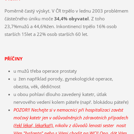
Poměrně častý výskyt. V ČR trpělo v lednu 2003 problémem
částečného úniku moče
34,4% obyvatel
. Z toho
23,7%mužů a 44,6%žen. Inkontinencí trpělo 16% osob
starších 15let a 22% osob starších 60 let.
PŘÍČINY
u mužů třeba operace prostaty
u žen například porody, gynekologické operace,
obezita, věk, dědičnost
u obou pohlaví dlouho zavedený katetr, útlak
nervového vedení kolem páteře (např. blokádou páteře)
POZOR!! Nechejte si v nemocnici při hospitalizaci zavést
močový katetr jen v odůvodněných zdravotních případech
(řekl lékař, lékařka!!),
nikoliv z důvodů lenosti sester nosit
Vám "bažanta" nebo s Vámi chodit na WC!! Ono, dát Vám