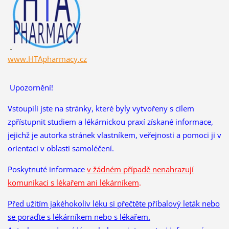
www.HTApharmacy.cz
Upozornění!
Vstoupili jste na stránky, které byly vytvořeny s cílem
zpřístupnit studiem a lékárnickou praxí získané informace,
jejichž je autorka stránek vlastníkem, veřejnosti a pomoci ji v
orientaci v oblasti samoléčení.
Poskytnuté informace
v žádném případě nenahrazují
komunikaci s lékařem ani lékárníkem
.
Před užitím jakéhokoliv léku si přečtěte příbalový leták nebo
se poraďte s lékárníkem nebo s lékařem.