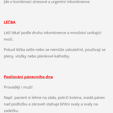
Jde o kombinaci stresové a urgentní inkontinence.
LÉČBA
Léčí lékař podle druhu inkontinence a množství unikající
moči.
Pokud léčba selže nebo se nemůže uskutečnit, používají se
pleny, vložky nebo plenkové kalhotky.
Posilování pánevního dna
Provádějí i muži!
Např. pacient si lehne na záda, pokrčí kolena, zvedá pánev
nad podložku a zároveň stahuje břišní svaly a svaly na
zadečku.