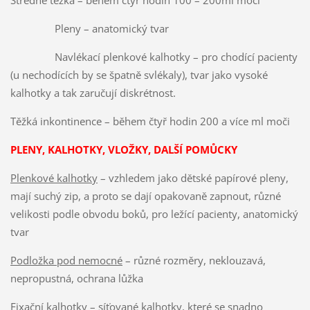
Středně těžká – během čtyř hodin 100 – 200ml moči
Pleny – anatomický tvar
Navlékací plenkové kalhotky – pro chodící pacienty
(u nechodících by se špatně svlékaly), tvar jako vysoké
kalhotky a tak zaručují diskrétnost.
Těžká inkontinence – během čtyř hodin 200 a více ml moči
PLENY, KALHOTKY, VLOŽKY, DALŠÍ POMŮCKY
Plenkové kalhotky
– vzhledem jako dětské papírové pleny,
mají suchý zip, a proto se dají opakovaně zapnout, různé
velikosti podle obvodu boků, pro ležící pacienty, anatomický
tvar
Podložka pod nemocné
– různé rozměry, neklouzavá,
nepropustná, ochrana lůžka
Fixační kalhotky
– síťované kalhotky, které se snadno