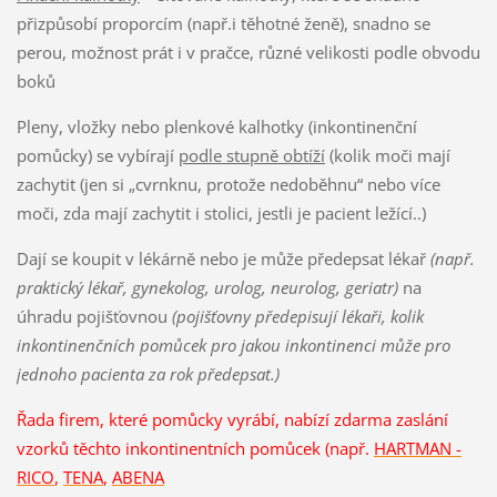
přizpůsobí proporcím (např.i těhotné ženě), snadno se
perou, možnost prát i v pračce, různé velikosti podle obvodu
boků
Pleny, vložky nebo plenkové kalhotky (inkontinenční
pomůcky) se vybírají
podle stupně obtíží
(kolik moči mají
zachytit (jen si „cvrnknu, protože nedoběhnu“ nebo více
moči, zda mají zachytit i stolici, jestli je pacient ležící..)
Dají se koupit v lékárně nebo je může předepsat lékař
(např.
praktický lékař, gynekolog, urolog, neurolog, geriatr)
na
úhradu pojišťovnou
(pojišťovny předepisují lékaři, kolik
inkontinenčních pomůcek pro jakou inkontinenci může pro
jednoho pacienta za rok předepsat.)
Řada firem, které pomůcky vyrábí, nabízí zdarma zaslání
vzorků těchto inkontinentních pomůcek (např.
HARTMAN -
RICO
,
TENA
,
ABENA