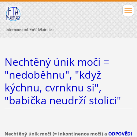
informace od Vaší lékárnice
Nechtěný únik moči =
"nedoběhnu", "když
kýchnu, cvrnknu si",
"babička neudrží stolici"
Nechtěný únik moči (= inkontinence moči) a
ODPOVĚDI