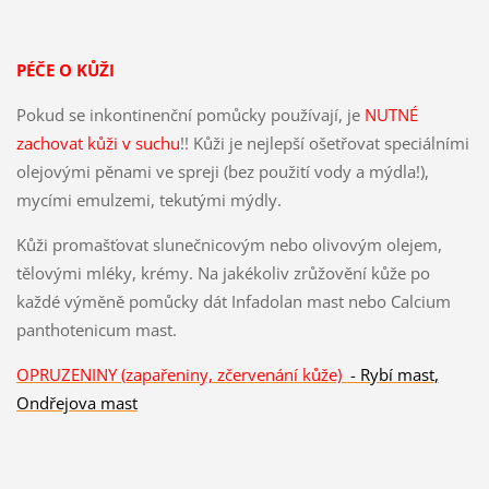
PÉČE O KŮŽI
Pokud se inkontinenční pomůcky používají, je
NUTNÉ
zachovat kůži v suchu
!! Kůži je nejlepší ošetřovat speciálními
olejovými pěnami ve spreji (bez použití vody a mýdla!),
mycími emulzemi, tekutými mýdly.
Kůži promašťovat slunečnicovým nebo olivovým olejem,
tělovými mléky, krémy. Na jakékoliv zrůžovění kůže po
každé výměně pomůcky dát Infadolan mast nebo Calcium
panthotenicum mast.
OPRUZENINY (zapařeniny, zčervenání kůže)
- Rybí mast,
Ondřejova mast