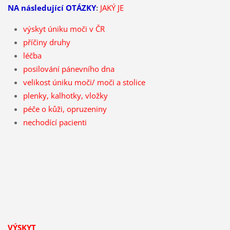
NA následující OTÁZKY
:
JAKÝ JE
výskyt úniku moči v ČR
příčiny druhy
léčba
posilování pánevního dna
velikost úniku moči/ moči a stolice
plenky, kalhotky, vložky
péče o kůži, opruzeniny
nechodící pacienti
VÝSKYT