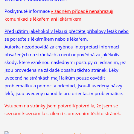
Poskytnuté informace
v žádném případě nenahrazují
komunikaci s lékařem ani lékárníkem
.
Před užitím jakéhokoliv léku si přečtěte příbalový leták nebo
se poraďte s lékárníkem nebo s lékařem.
Autorka nezodpovídá za chybnou interpretaci informací
obsažených na stránkách a není odpovědná za jakékoliv
škody, které vzniknou následnými postupy či jednáním, jež
jsou provedena na základě obsahu těchto stránek. Léky
uvedené na stránkách mají laikům pouze osvětlit
problematiku a pomoci v orientaci; jsou-li uvedeny názvy
léků, jsou uvedeny nahodile pro orientaci v problematice.
Vstupem na stránky jsem potvrdil/potvrdila, že
jsem se
seznámil/seznámila s cílem i s omezením těchto stránek.