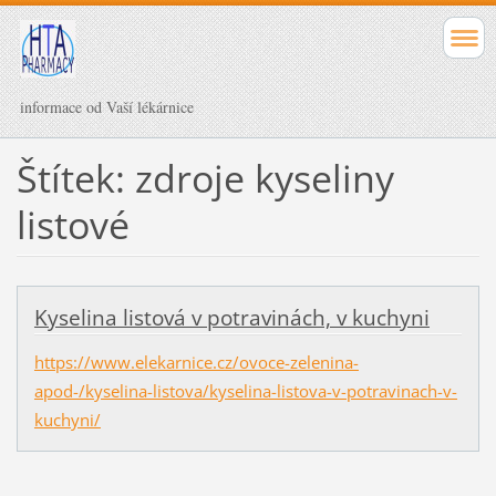
informace od Vaší lékárnice
Štítek: zdroje kyseliny
listové
Kyselina listová v potravinách, v kuchyni
https://www.elekarnice.cz/ovoce-zelenina-
apod-/kyselina-listova/kyselina-listova-v-potravinach-v-
kuchyni/