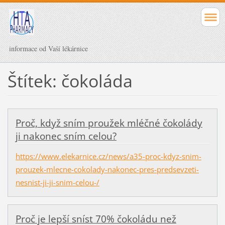
informace od Vaší lékárnice
Štítek: čokoláda
Proč, když sním proužek mléčné čokolády
ji nakonec sním celou?
https://www.elekarnice.cz/news/a35-proc-kdyz-snim-
prouzek-mlecne-cokolady-nakonec-pres-predsevzeti-
nesnist-ji-ji-snim-celou-/
Proč je lepší sníst 70% čokoládu než