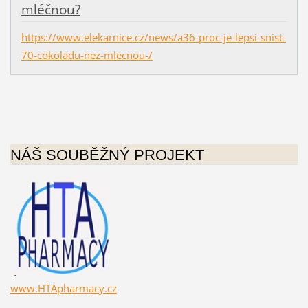
mléčnou?
https://www.elekarnice.cz/news/a36-proc-je-lepsi-snist-
70-cokoladu-nez-mlecnou-/
NÁŠ SOUBĚŽNÝ PROJEKT
www.HTApharmacy.cz