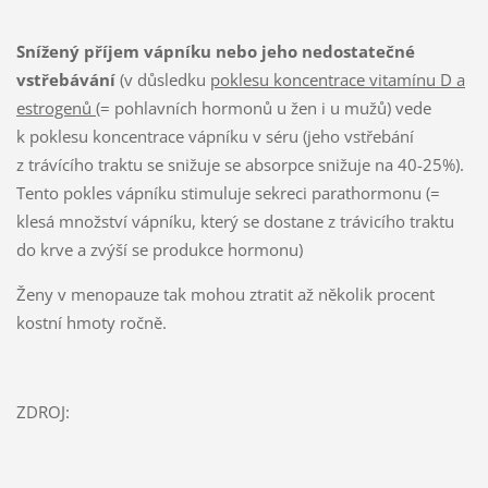
Snížený příjem vápníku nebo jeho nedostatečné
vstřebávání
(v důsledku
poklesu koncentrace vitamínu D a
estrogenů
(= pohlavních hormonů u žen i u mužů) vede
k poklesu koncentrace vápníku v séru (jeho vstřebání
z trávícího traktu se snižuje se absorpce snižuje na 40-25%).
Tento pokles vápníku stimuluje sekreci parathormonu (=
klesá množství vápníku, který se dostane z trávicího traktu
do krve a zvýší se produkce hormonu)
Ženy v menopauze tak mohou ztratit až několik procent
kostní hmoty ročně.
ZDROJ: