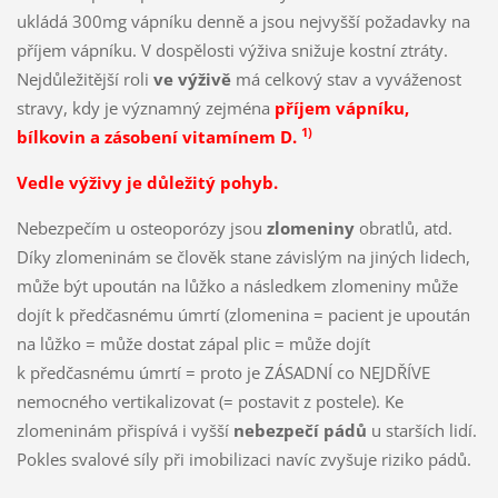
ukládá 300mg vápníku denně a jsou nejvyšší požadavky na
příjem vápníku. V dospělosti výživa snižuje kostní ztráty.
Nejdůležitější roli
ve výživě
má celkový stav a vyváženost
stravy, kdy je významný zejména
příjem vápníku,
1)
bílkovin a zásobení vitamínem D.
Vedle výživy je důležitý pohyb.
Nebezpečím u osteoporózy jsou
zlomeniny
obratlů, atd.
Díky zlomeninám se člověk stane závislým na jiných lidech,
může být upoután na lůžko a následkem zlomeniny může
dojít k předčasnému úmrtí (zlomenina = pacient je upoután
na lůžko = může dostat zápal plic = může dojít
k předčasnému úmrtí = proto je ZÁSADNÍ co NEJDŘÍVE
nemocného vertikalizovat (= postavit z postele). Ke
zlomeninám přispívá i vyšší
nebezpečí pádů
u starších lidí.
Pokles svalové síly při imobilizaci navíc zvyšuje riziko pádů.