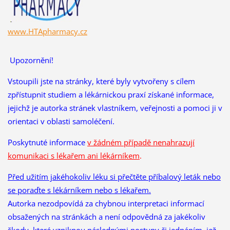
www.HTApharmacy.cz
Upozornění!
Vstoupili jste na stránky, které byly vytvořeny s cílem
zpřístupnit studiem a lékárnickou praxí získané informace,
jejichž je autorka stránek vlastníkem, veřejnosti a pomoci ji v
orientaci v oblasti samoléčení.
Poskytnuté informace
v žádném případě nenahrazují
komunikaci s lékařem ani lékárníkem
.
Před užitím jakéhokoliv léku si přečtěte příbalový leták nebo
se poraďte s lékárníkem nebo s lékařem.
Autorka nezodpovídá za chybnou interpretaci informací
obsažených na stránkách a není odpovědná za jakékoliv
škody, které vzniknou následnými postupy či jednáním, jež