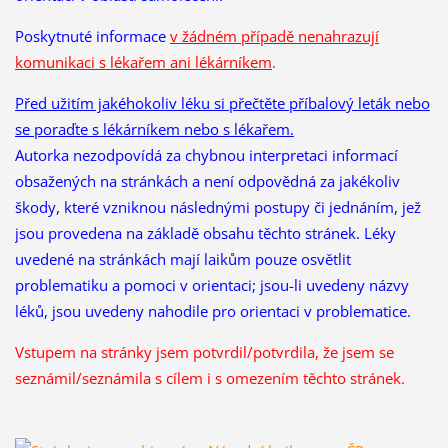
Poskytnuté informace
v žádném případě nenahrazují
komunikaci s lékařem ani lékárníkem
.
Před užitím jakéhokoliv léku si přečtěte příbalový leták nebo
se poraďte s lékárníkem nebo s lékařem.
Autorka nezodpovídá za chybnou interpretaci informací
obsažených na stránkách a není odpovědná za jakékoliv
škody, které vzniknou následnými postupy či jednáním, jež
jsou provedena na základě obsahu těchto stránek. Léky
uvedené na stránkách mají laikům pouze osvětlit
problematiku a pomoci v orientaci; jsou-li uvedeny názvy
léků, jsou uvedeny nahodile pro orientaci v problematice.
Vstupem na stránky jsem potvrdil/potvrdila, že
jsem se
seznámil/seznámila s cílem i s omezením těchto stránek.