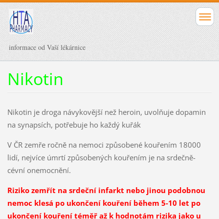
informace od Vaší lékárnice
Nikotin
Nikotin je droga návykovější než heroin, uvolňuje dopamin
na synapsích, potřebuje ho každý kuřák
V ČR zemře ročně na nemoci způsobené kouřením 18000
lidí, nejvíce úmrtí způsobených kouřením je na srdečně-
cévní onemocnění.
Riziko zemřít na srdeční infarkt nebo jinou podobnou
nemoc klesá po ukončení kouření během 5-10 let po
ukončení kouření téměř až k hodnotám rizika jako u