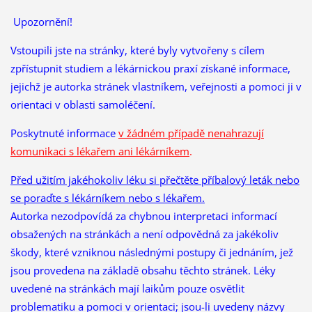
Upozornění!
Vstoupili jste na stránky, které byly vytvořeny s cílem
zpřístupnit studiem a lékárnickou praxí získané informace,
jejichž je autorka stránek vlastníkem, veřejnosti a pomoci ji v
orientaci v oblasti samoléčení.
Poskytnuté informace
v žádném případě nenahrazují
komunikaci s lékařem ani lékárníkem
.
Před užitím jakéhokoliv léku si přečtěte příbalový leták nebo
se poraďte s lékárníkem nebo s lékařem.
Autorka nezodpovídá za chybnou interpretaci informací
obsažených na stránkách a není odpovědná za jakékoliv
škody, které vzniknou následnými postupy či jednáním, jež
jsou provedena na základě obsahu těchto stránek. Léky
uvedené na stránkách mají laikům pouze osvětlit
problematiku a pomoci v orientaci; jsou-li uvedeny názvy