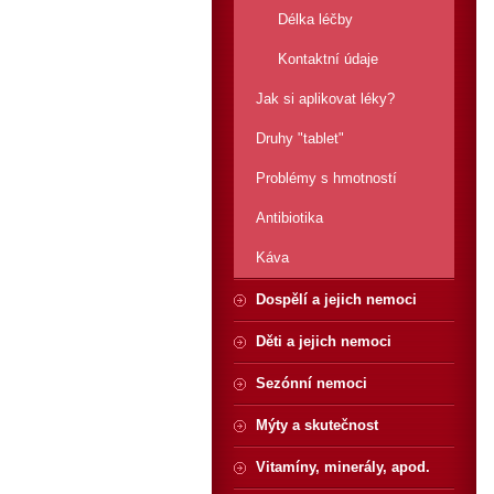
Délka léčby
Kontaktní údaje
Jak si aplikovat léky?
Druhy "tablet"
Problémy s hmotností
Antibiotika
Káva
Dospělí a jejich nemoci
Děti a jejich nemoci
Sezónní nemoci
Mýty a skutečnost
Vitamíny, minerály, apod.