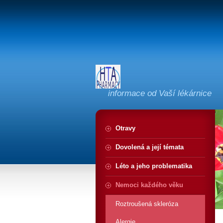
informace od Vaší lékárnice
Otravy
Dovolená a její témata
Léto a jeho problematika
Nemoci každého věku
Roztroušená skleróza
Alergie