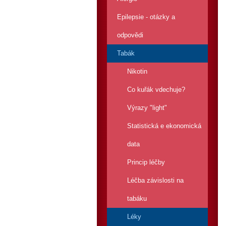
Epilepsie - otázky a
odpovědi
Tabák
Nikotin
Co kuřák vdechuje?
Výrazy "light"
Statistická e ekonomická
data
Princip léčby
Léčba závislosti na
tabáku
Léky