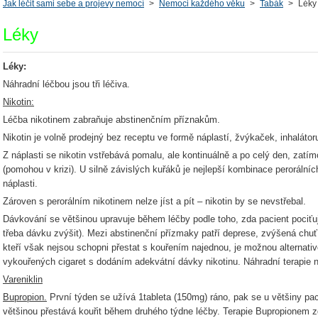
Jak léčit sami sebe a projevy nemocí
>
Nemoci každého věku
>
Tabák
>
Léky
Léky
Léky:
Náhradní léčbou jsou tři léčiva.
Nikotin:
Léčba nikotinem zabraňuje abstinenčním příznakům.
Nikotin je volně prodejný bez receptu ve formě náplastí, žvýkaček, inhalátoru
Z náplasti se nikotin vstřebává pomalu, ale kontinuálně a po celý den, zatím
(pomohou v krizi). U silně závislých kuřáků je nejlepší kombinace perorálních 
náplasti.
Zároven s perorálním nikotinem nelze jíst a pít – nikotin by se nevstřebal.
Dávkování se většinou upravuje během léčby podle toho, zda pacient pociťuj
třeba dávku zvýšit). Mezi abstinenční přízmaky patří deprese, zvýšená chuť 
kteří však nejsou schopni přestat s kouřením najednou, je možnou alternati
vykouřených cigaret s dodáním adekvátní dávky nikotinu. Náhradní terapie 
Vareniklin
Bupropion.
První týden se užívá 1tableta (150mg) ráno, pak se u většiny pac
většinou přestává kouřit během druhého týdne léčby. Terapie Bupropionem 