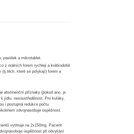
, pastilek a mikrotablet.
co z orálních forem rychleji a krátkodobě
(tj.těch, které se polykají) forem a
e abstinenční příznaky (pokud ano, je
k jídlu, nesoustředěnost. Pro kuřáky,
vou i postupná redukce počtu
nikotinem zdvojnásobuje úspěšnost.
ientů vytitruje na 2x150mg. Pacient
zdvojnásobuje úspěšnost při odvykání