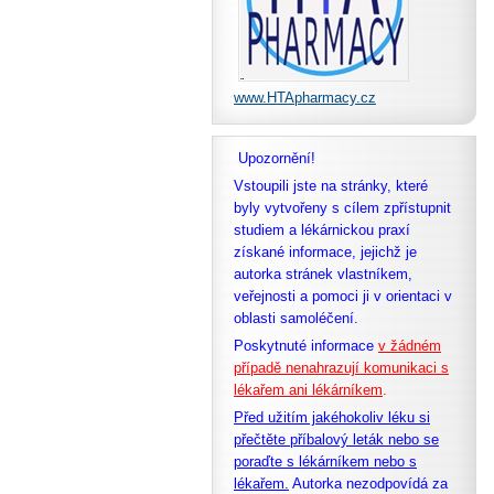
www.HTApharmacy.cz
Upozornění!
Vstoupili jste na stránky, které
byly vytvořeny s cílem zpřístupnit
studiem a lékárnickou praxí
získané informace, jejichž je
autorka stránek vlastníkem,
veřejnosti a pomoci ji v orientaci v
oblasti samoléčení.
Poskytnuté informace
v žádném
případě nenahrazují komunikaci s
lékařem ani lékárníkem
.
Před užitím jakéhokoliv léku si
přečtěte příbalový leták nebo se
poraďte s lékárníkem nebo s
lékařem.
Autorka nezodpovídá za