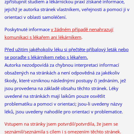
zpřístupnit studiem a lékárnickou praxí získané informace,
jejichž je autorka stránek vlastníkem, veřejnosti a pomoci ji v
orientaci v oblasti samoléčení.
Poskytnuté informace
v žádném případě nenahrazují
komunikaci s lékařem ani lékárníkem
.
Před užitím jakéhokoliv léku si přečtěte příbalový leták nebo
se poraďte s lékárníkem nebo s lékařem.
Autorka nezodpovídá za chybnou interpretaci informací
obsažených na stránkách a není odpovědná za jakékoliv
škody, které vzniknou následnými postupy či jednáním, jež
jsou provedena na základě obsahu těchto stránek. Léky
uvedené na stránkách mají laikům pouze osvětlit
problematiku a pomoci v orientaci; jsou-li uvedeny názvy
léků, jsou uvedeny nahodile pro orientaci v problematice.
Vstupem na stránky jsem potvrdil/potvrdila, že
jsem se
seznámil/seznámila s cílem i s omezením těchto stránek.