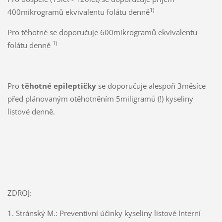
1)
400mikrogramů ekvivalentu folátu denně
Pro těhotné se doporučuje 600mikrogramů ekvivalentu
1)
folátu denně
Pro
těhotné epileptičky
se doporučuje alespoň 3měsíce
před plánovaným otěhotněním 5miligramů (!) kyseliny
listové denně.
ZDROJ:
1. Stránský M.: Preventivní účinky kyseliny listové Interní