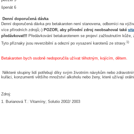
špenát 6
Denní doporučená dávka
Denní doporučená dávka pro betakaroten není stanovena, odborníci na výži
více přírodních zdrojů;-)
POZOR, aby přírodní zdroj neobsahoval také
vit
předávkovat!!!
Předávkování betakarotenem se projeví zažloutnutím kůže, z
1)
Tyto příznaky jsou reverzibilní a odezní po vysazení karotenů ze stravy.
Betakaroten bych osobně nedoporučila užívat těhotným, kojícím, dětem.
Některé skupiny lidí potřebují díky svým životním návykům nebo zdravotní
kuřáci, konzumenti většího množství alkoholu nebo ženy, které užívají oráln
Zdroj:
1. Burianová T.: Vitamíny; Solutio 2002/ 2003