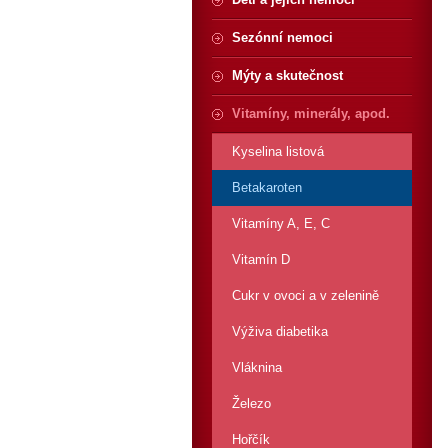
Sezónní nemoci
Mýty a skutečnost
Vitamíny, minerály, apod.
Kyselina listová
Betakaroten
Vitamíny A, E, C
Vitamín D
Cukr v ovoci a v zelenině
Výživa diabetika
Vláknina
Železo
Hořčík