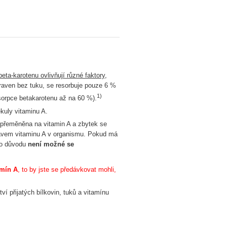
ta-karotenu ovlivňují různé faktory
,
praven bez tuku, se resorbuje pouze 6 %
1)
sorpce betakarotenu až na 60 %).
kuly vitaminu A.
u přeměněna na vitamin A a zbytek se
stavem vitaminu A v organismu. Pokud má
to důvodu
není možné se
amín A
, to by jste se předávkovat mohli,
ví přijatých bílkovin, tuků a vitamínu