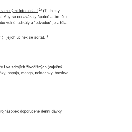
1)
, vzniklými fotooxidací
.
(Tj. laicky
t. Aby se nenavázaly špatně a tím tělu
ebe volné radikály a "odvedou" je z těla.
1)
(= jejich účinek se sčítá).
ře i ve zdrojích živočišných (vaječný
uňky, papája, mango, nektarinky, broskve,
ž trojnásobek doporučené denní dávky