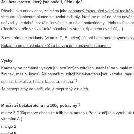
Jak betakaroten, který jste snědli, účinkuje?
Působí jako antioxidant, zejména jako
ochranný faktor před volnými radikály
shrnuto: působením slunce se uvolní radikály, které se musí na něco naváza
neškodily, je dobré je z těla "odvézt" a to dělají antioxidanty. "Naberou" na s
(Radikály v těle vznikají také působením stresu, špatného ovzduší,...)
S ostatními antioxidanty (vitamin C, E, selen) působí betakaroten synergicky 
Betakaroten se ukládá v kůži a barví ji do oranžového zbarvení
.
Výskyt:
Karoteny se primárně vyskytují v rostlinných zdrojích, nachází se v malé mí
žloutek, máslo, losos). Nejbohatšími zdroji beta-karotenu jsou karotka, mer
1)
špenát, brokolice, hrách, kapusta, řeřicha.
Je nerozpustný ve vodě, ale je rozpustný v tucích.
1)
Množství betakarotenu na 100g potraviny
mrkev 3 (100g mrkve obsahuje tolik betakarotenu, že si z něj tělo vyrobí a
vitamínu A.)
mango 2
petržel 5