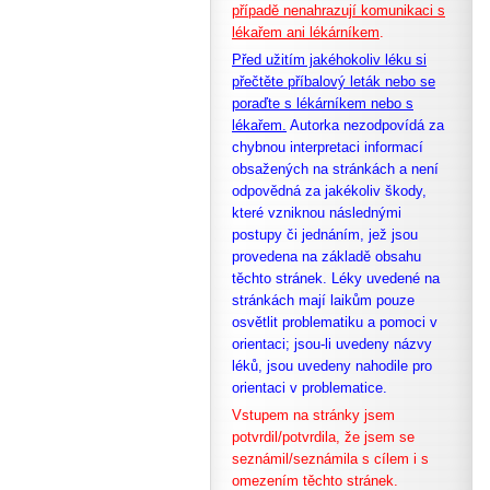
případě nenahrazují komunikaci s
lékařem ani lékárníkem
.
Před užitím jakéhokoliv léku si
přečtěte příbalový leták nebo se
poraďte s lékárníkem nebo s
lékařem.
Autorka nezodpovídá za
chybnou interpretaci informací
obsažených na stránkách a není
odpovědná za jakékoliv škody,
které vzniknou následnými
postupy či jednáním, jež jsou
provedena na základě obsahu
těchto stránek. Léky uvedené na
stránkách mají laikům pouze
osvětlit problematiku a pomoci v
orientaci; jsou-li uvedeny názvy
léků, jsou uvedeny nahodile pro
orientaci v problematice.
Vstupem na stránky jsem
potvrdil/potvrdila, že
jsem se
seznámil/seznámila s cílem i s
omezením těchto stránek.