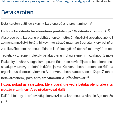
Jak léčit sami sebe a projevy nemocí
>
Vitamíny, minerály, apod.
>
Betakaroten
Betakaroten
Beta karoten patří do skupiny
karotenoidů
a je
provitamínem A
.
1)
Biologická aktivita beta-karotenu představuje 1/6 aktivity vitaminu A.
Absorbce beta-karotenu probíhá v tenkém střevě.
Množství absorbovaného be
zejména množství tuků a bílkovin ve stravě (např. ze špenátu, který byl při
z celkového betakarotenu, přidáme-li při kuchyňské úpravě tuk, zvýší se ab
Teoreticky
z jedné molekuly betakarotenu mohou štěpením vzniknout 2 mole
Prakticky
je však v organismu pouze část z celkově přijatého beta-karoten
skladuje v tukových tkáních (kůže, játra). Konverze beta-karotenu se řídí 
organismus dostatek vitaminu A, konverze beta-karotenu se snižuje. Z toho
1)
betakarotenem, jako zdrojem vitaminu A, předávkovat.
Pozor, pokud užíváte zdroj, který obsahuje vedle betakarotenu také vit
protože
vitamínem A se předávkovat dá
!!)
Dalšími faktory, které ovlivňují konverzi beta-karotenu na vitamin A je množst
1)
E.