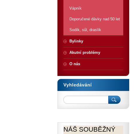
Vápník
Doporučené dávky nad 50 let
Sodík, sůl, draslík
Bylinky
Akutní problémy
O nás
Vyhledávání
NÁŠ SOUBĚŽNÝ