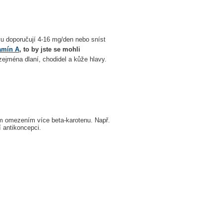
vu doporučují 4-16 mg/den nebo sníst
amín A
, to by jste se mohli
ejména dlaní, chodidel a kůže hlavy.
m omezením více beta-karotenu. Např.
í antikoncepci.