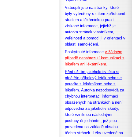
Vstoupili jste na stránky, které
byly vytvořeny s cílem zpřístupnit
studiem a lékárnickou praxí
získané informace, jejichž je
autorka stránek vlastníkem,
veřejnosti a pomoci ji v orientaci v
oblasti samoléčení.
Poskytnuté informace
v žádném
případě nenahrazují komunikaci s
lékařem ani lékárníkem
.
Před užitím jakéhokoliv léku si
přečtěte příbalový leták nebo se
poraďte s lékárníkem nebo s
lékařem.
Autorka nezodpovídá za
chybnou interpretaci informací
obsažených na stránkách a není
odpovědná za jakékoliv škody,
které vzniknou následnými
postupy či jednáním, jež jsou
provedena na základě obsahu
těchto stránek. Léky uvedené na