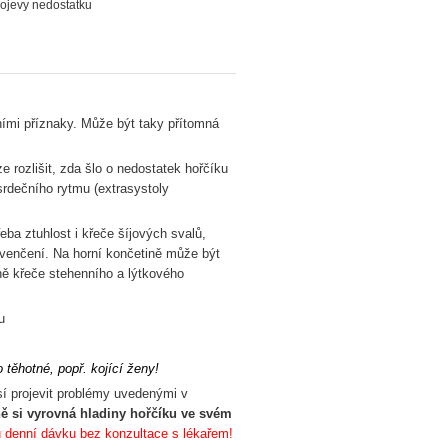
ojevy nedostatku
ními příznaky. Může být taky přítomná
e rozlišit, zda šlo o nedostatek hořčíku
srdečního rytmu (extrasystoly
eba ztuhlost i křeče šíjových svalů,
avenčení. Na horní končetině může být
vně křeče stehenního a lýtkového
u
ěhotné, popř. kojící ženy!
í projevit problémy uvedenými v
ě si vyrovná hladiny hořčíku ve svém
 denní dávku bez konzultace s lékařem!