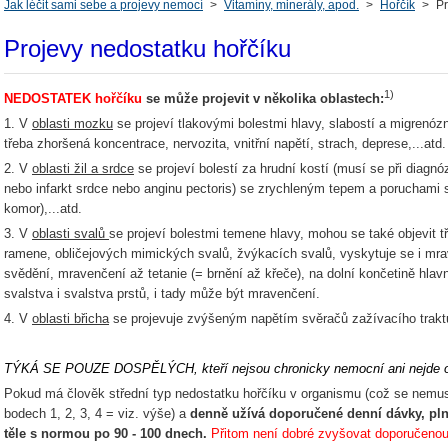
Jak léčit sami sebe a projevy nemocí
>
Vitamíny, minerály, apod.
>
Hořčík
>
Pr
Projevy nedostatku hořčíku
1)
NEDOSTATEK hořčíku
se může projevit v několika oblastech:
1. V
oblasti mozku
se projeví tlakovými bolestmi hlavy, slabostí a migrenóz
třeba zhoršená koncentrace, nervozita, vnitřní napětí, strach, deprese,...atd.
2. V
oblasti žil a srdce
se projeví bolestí za hrudní kostí (musí se při diagnóz
nebo infarkt srdce nebo anginu pectoris) se zrychleným tepem a poruchami 
komor),...atd.
3. V
oblasti svalů
se projeví bolestmi temene hlavy, mohou se také objevit tř
ramene, obličejových mimických svalů, žvýkacích svalů, vyskytuje se i mr
svědění, mravenčení až tetanie (= brnění až křeče), na dolní končetině hla
svalstva i svalstva prstů, i tady může být mravenčení.
4. V
oblasti břicha
se projevuje zvýšeným napětím svěračů zažívacího trakt
TÝKÁ SE POUZE DOSPĚLÝCH, kteří nejsou chronicky nemocní ani nejde o t
Pokud má člověk střední typ nedostatku hořčíku v organismu (což se nemus
bodech 1, 2, 3, 4 = viz. výše) a
denně užívá doporučené denní dávky, pln
těle s normou po 90 - 100 dnech.
Přitom není dobré zvyšovat doporučenou