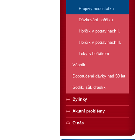
Projevy nedostatku
Dávkování hořčíku
Hořčík v potravinách I.
Hořčík v potravinách II.
Léky s hořčíkem
Vápník
Doporučené dávky nad 50 let
Sodík, sůl, draslík
Bylinky
Akutní problémy
O nás