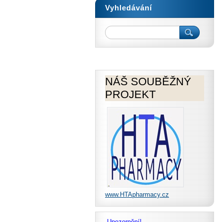
Vyhledávání
NÁŠ SOUBĚŽNÝ
PROJEKT
www.HTApharmacy.cz
Upozornění!