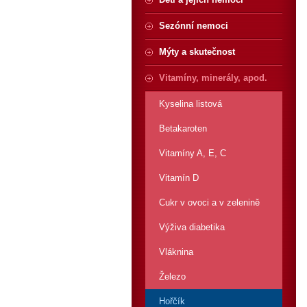
Sezónní nemoci
Mýty a skutečnost
Vitamíny, minerály, apod.
Kyselina listová
Betakaroten
Vitamíny A, E, C
Vitamín D
Cukr v ovoci a v zelenině
Výživa diabetika
Vláknina
Železo
Hořčík