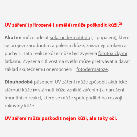
2)
UV záření (přirozené i umělé) může poškodit kůži.
Akutně
může udělat
solární dermatitidu
(= popálení), které
se projeví zarudnutím a pálením kůže, závažněji otokem a
puchýři. Tato reakce kůže může být zvýšena
fototoxickými
látkami. Zvýšená citlivost na světlo může přetrvávat a dávat
základ skutečnému onemocnění -
fotodermatóze
.
Dlouhodobé
působení UV záření může způsobit aktinické
stárnutí kůže (= stárnutí kůže vzniklé zářením) a narušení
imunitních reakcí, které se může spolupodílet na rozvoji
rakoviny kůže.
UV záření může poškodit nejen kůži, ale taky oči.