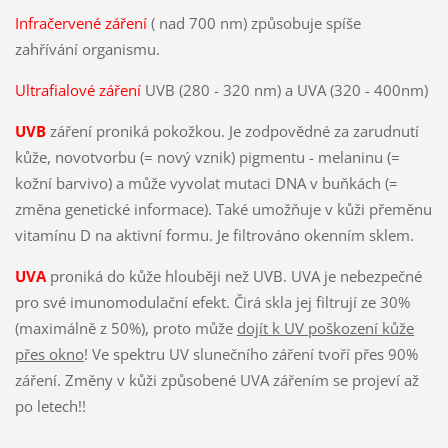
Infračervené záření
( nad 700 nm) způsobuje spíše
zahřívání organismu.
Ultrafialové záření
UVB (280 - 320 nm) a UVA (320 - 400nm)
UVB
záření proniká pokožkou. Je zodpovědné za zarudnutí
kůže, novotvorbu (= nový vznik) pigmentu - melaninu (=
kožní barvivo) a může vyvolat mutaci DNA v buňkách (=
změna genetické informace). Také umožňuje v kůži přeměnu
vitamínu D na aktivní formu. Je filtrováno okenním sklem.
UVA
proniká do kůže hlouběji než UVB. UVA je nebezpečné
pro své imunomodulační efekt. Čirá skla jej filtrují ze 30%
(maximálně z 50%), proto může
dojít k UV poškození kůže
přes okno
! Ve spektru UV slunečního záření tvoří přes 90%
záření. Změny v kůži způsobené UVA zářením se projeví až
po letech!!