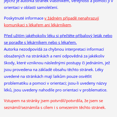
jejichž je autorka stránek vlastníkem, veřejnosti a pomoci ji v
orientaci v oblasti samoléčení.
Poskytnuté informace
v žádném případě nenahrazují
komunikaci s lékařem ani lékárníkem
.
Před užitím jakéhokoliv léku si přečtěte příbalový leták nebo
se poraďte s lékárníkem nebo s lékařem.
Autorka nezodpovídá za chybnou interpretaci informací
obsažených na stránkách a není odpovědná za jakékoliv
škody, které vzniknou následnými postupy či jednáním, jež
jsou provedena na základě obsahu těchto stránek. Léky
uvedené na stránkách mají laikům pouze osvětlit
problematiku a pomoci v orientaci; jsou-li uvedeny názvy
léků, jsou uvedeny nahodile pro orientaci v problematice.
Vstupem na stránky jsem potvrdil/potvrdila, že
jsem se
seznámil/seznámila s cílem i s omezením těchto stránek.