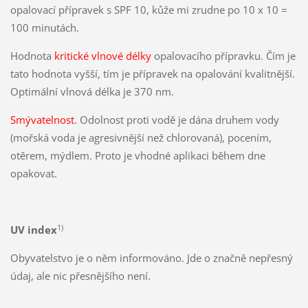
opalovací přípravek s SPF 10, kůže mi zrudne po 10 x 10 =
100 minutách.
Hodnota
kritické vlnové délky
opalovacího přípravku. Čím je
tato hodnota vyšší, tím je přípravek na opalování kvalitnější.
Optimální vlnová délka je 370 nm.
Smývatelnost
. Odolnost proti vodě je dána druhem vody
(mořská voda je agresivnější než chlorovaná), pocením,
otěrem, mýdlem. Proto je vhodné aplikaci během dne
opakovat.
1)
UV index
Obyvatelstvo je o něm informováno. Jde o značně nepřesný
údaj, ale nic přesnějšího není.