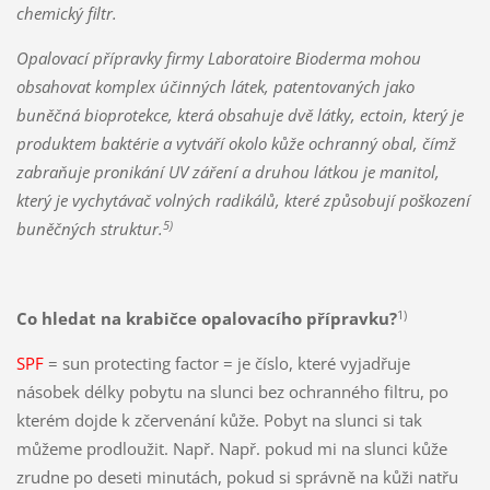
chemický filtr.
Opalovací přípravky firmy Laboratoire Bioderma mohou
obsahovat komplex účinných látek, patentovaných jako
buněčná bioprotekce, která obsahuje dvě látky, ectoin, který je
produktem baktérie a vytváří okolo kůže ochranný obal, čímž
zabraňuje pronikání UV záření a druhou látkou je manitol,
který je vychytávač volných radikálů, které způsobují poškození
5)
buněčných struktur.
1)
Co hledat na krabičce opalovacího přípravku?
SPF
= sun protecting factor = je číslo, které vyjadřuje
násobek délky pobytu na slunci bez ochranného filtru, po
kterém dojde k zčervenání kůže. Pobyt na slunci si tak
můžeme prodloužit. Např. Např. pokud mi na slunci kůže
zrudne po deseti minutách, pokud si správně na kůži natřu