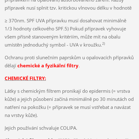
přípravek nusí splnit tzv. kritickou vlnovou délku v hodnotě
≥ 370nm. SPF UVA přípravku musí dosahovat minimálně
1/3 hodnoty celkového SPF.5) Pokud přípravek vyhovuje
všem přísně stanoveným kritériím, může mít na obalu
2)
umístěn jednoduchý symbol - UVA v kroužku.
Ochranu proti slunečním paprskům u opalovacích přípravků
dělají
chemické a fyzikální filtry
.
CHEMICKÉ FILTRY:
Látky s chemickým filtrem pronikají do epidermis (= vrstva
kůže) a jejich působení začíná minimálně po 30 minutách od
natření na pokožku (= přípravek se musí vstřebat a navázat
na vrstvy kůže).
Jejich používání schvaluje COLIPA.