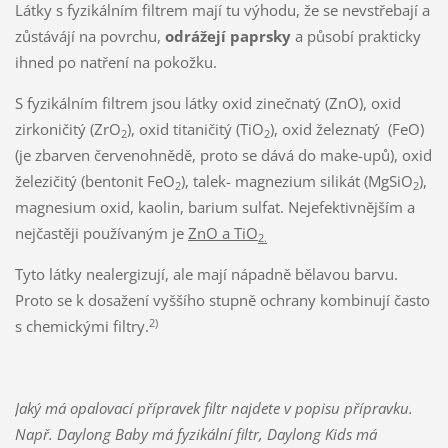
Látky s fyzikálním filtrem mají tu výhodu, že se nevstřebají a
zůstávájí na povrchu,
odrážejí paprsky
a působí prakticky
ihned po natření na pokožku.
S fyzikálním filtrem jsou látky oxid zinečnatý (ZnO), oxid
zirkoničitý (ZrO
), oxid titaničitý (TiO
), oxid železnatý (FeO)
2
2
(je zbarven červenohnědě, proto se dává do make-upů), oxid
železičitý (bentonit FeO
), talek- magnezium silikát (MgSiO
),
2
2
magnesium oxid, kaolin, barium sulfat. Nejefektivnějším a
nejčastěji používaným je
ZnO a TiO
2.
Tyto látky nealergizují, ale mají nápadně bělavou barvu.
Proto se k dosažení vyššího stupně ochrany kombinují často
2)
s chemickými filtry.
Jaký má opalovací přípravek filtr najdete v popisu přípravku.
Např. Daylong Baby má fyzikální filtr, Daylong Kids má