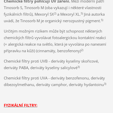
Chemické filtry pohlcují UV záření.
Mezi moderní patří
Tinosorb S, Tinosorb M (oba vykazují i některé vlastnosti
2)
5)
fyzikálních filtrů), Mexoryl SX
a Mexoryl XL.
Jiná autorka
5)
uvádí, že Tinosorb M je organický nerozpustný pigment.
Určitým možným rizikem může být schopnost některých
chemických filtrů vyvolávat fotoalergickou kontaktní reakci
(= alergická reakce na světlo, která je vyvolána po nanesení
2)
přípravku na kůži) (cinnamáty, benzofenony)
Chemické filtry proti UVB - deriváty kyseliny skořicové,
3)
deriváty PABA, deriváty kyseliny salicylové
Chemické filtry proti UVA - deriváty benzofenonu, deriváty
3)
dibezoylmethanu, deriváty camphor, deriváty hydantoinu
FYZIKÁLNÍ FILTRY: