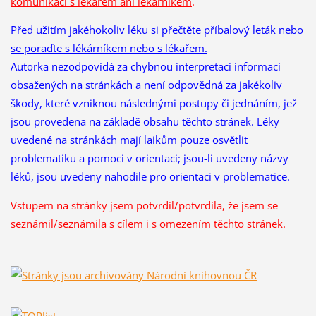
komunikaci s lékařem ani lékárníkem
.
Před užitím jakéhokoliv léku si přečtěte příbalový leták nebo
se poraďte s lékárníkem nebo s lékařem.
Autorka nezodpovídá za chybnou interpretaci informací
obsažených na stránkách a není odpovědná za jakékoliv
škody, které vzniknou následnými postupy či jednáním, jež
jsou provedena na základě obsahu těchto stránek. Léky
uvedené na stránkách mají laikům pouze osvětlit
problematiku a pomoci v orientaci; jsou-li uvedeny názvy
léků, jsou uvedeny nahodile pro orientaci v problematice.
Vstupem na stránky jsem potvrdil/potvrdila, že
jsem se
seznámil/seznámila s cílem i s omezením těchto stránek.