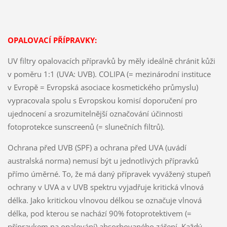
OPALOVACÍ PŘÍPRAVKY:
UV filtry opalovacích přípravků by měly ideálně chránit kůži
v poměru 1:1 (UVA: UVB). COLIPA (= mezinárodní instituce
v Evropě = Evropská asociace kosmetického průmyslu)
vypracovala spolu s Evropskou komisí doporučení pro
ujednocení a srozumitelnější označování účinnosti
fotoprotekce sunscreenů (= slunečních filtrů).
Ochrana před UVB (SPF) a ochrana před UVA (uvádí
australská norma) nemusí být u jednotlivých přípravků
přímo úměrné. To, že má daný přípravek vyvážený stupeň
ochrany v UVA a v UVB spektru vyjadřuje kritická vlnová
délka. Jako kritickou vlnovou délkou se označuje vlnová
délka, pod kterou se nachází 90% fotoprotektivem (=
přípravkem na opalování) absorbovaného záření. Každý