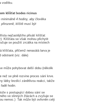
a vodítku.
em klíšťat Ixodes ricinus
o minimálně 4 hodiny, aby člověka
 přirozeně, klíště musí být
ísta nejčastějšího přisátí klíšťat:
y). Klíšťata se však mohou přichytit
ručuje se použití zrcátka na místech
á klíšťata, přičemž nenasátá larva je
odstranit (viz. dále)
ě se může pohybovat delší dobu (několik
ve než se plně rozvine proces sání krve.
ny látky brzdící zánětlivou reakci, takže
 řadě hodin.
tože s postupující dobou sání se
ženého ve slinných žlázách a zvyšuje se
eskou nemoc.) Tak může být ovlivněn celý