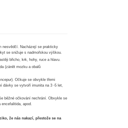
im nesvědčí. Nacházejí se prakticky
ýskyt se snižuje s nadmořskou výškou.
stěji břicho, krk, hohy, ruce a hlavu.
ida (zánět mozku a obalů
cepur). Očkuje se obvykle třemi
dávky se vytvoří imunita na 3 -5 let,
naše běžné očkování nechrání. Obvykle se
encefalitida, apod.
ziko, že nás nakazí, přestože se na