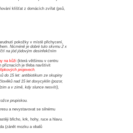
aňování klíšťat z domácích zvířat (psů,
zarudnutí pokožky v místě přichycení,
ythem.
Nicméně je dobré tuto skvrnu 2 x
ičtí na jód jódovým desinfekčním
ny na kůži
(která většinou v centru
 příznacích je třeba navštívit
řipkových projevech
.
ů do 15 let: antibiotikum ze skupiny
člověků nad 15 let doxycyklin (pozor,
dzim a v zimě, kdy slunce nesvítí),
okožce prupiskou.
resu a nevystavovat se silnému
stěji břicho, krk, hohy, ruce a hlavu.
ida (zánět mozku a obalů