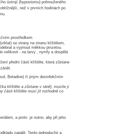
acího ústrojí (hypostomu) pohrouženého
 obtížnější, než v prvních hodinách po
omu.
ekčním prostředkem.
(viklat) se strany na stranu klíštětem,
podebrat a vyjmout měkkou pinzetou.
 velikosti - na larvy , nymfy a dospělá
žení přední části klíštěte, která zůstane
 zánět.
sol, Betadine) či jiným desinfekčním
ka klíštěte a zůstane v ráně), musíte ji
y části klíštěte musí jít rozhodně co
riálem, a proto je nutno, aby při jeho
odkladu zapálit. Tento jednoduchý a