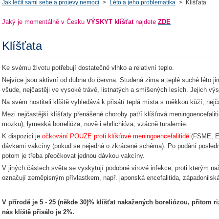
Jak léčit sami sebe a projevy nemocí
>
Léto a jeho problematika
>
Klíšťata
Jaký je momentálně v Česku
VÝSKYT klíšťat
najdete
ZDE
Klíšťata
Ke svému životu potřebují dostatečné vlhko a relativní teplo.
Nejvíce jsou aktivní od dubna do června. Studená zima a teplé suché léto j
všude, nejčastěji ve vysoké trávě, listnatých a smíšených lesích. Jejich v
Na svém hostiteli klíště vyhledává k přisátí teplá místa s měkkou kůží; nejča
Mezi nejčastější klíšťaty přenášené choroby patří klíšťová meningoencefalit
mozku), lymeská borrelióza, nově i ehrlichióza, vzácně turalemie.
K dispozici je
očkování POUZE proti klíšťové meningoencefalitidě
(FSME, En
dávkami vakcíny (pokud se nejedná o zkrácené schéma). Po podání poslední 
potom je třeba přeočkovat jednou dávkou vakcíny.
V jiných částech světa se vyskytují podobné virové infekce, proti kterým 
označují zeměpisným přívlastkem, např. japonská encefalitida, západonilská 
V přírodě je 5 - 25 (někde 30)% klíšťat nakažených boreliózou, přitom ri
nás klíště přisálo je 2%.