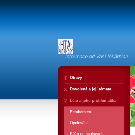
informace od Vaší lékárnice
Otravy
Dovolená a její témata
Léto a jeho problematika
Betakaroten
Opalování
Kůže po opalování