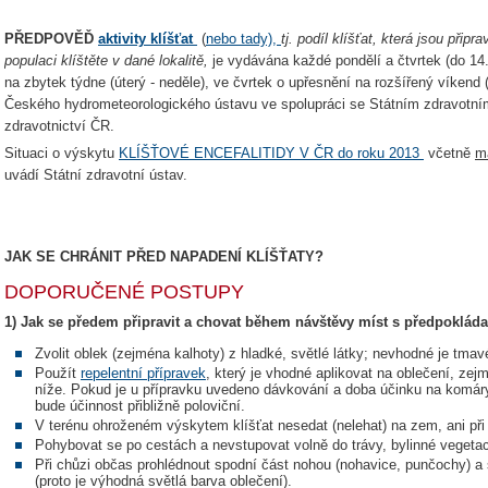
PŘEDPOVĚĎ
aktivity klíšťat
(
nebo tady),
tj. podíl klíšťat, která jsou přip
populaci klíštěte v dané lokalitě,
je vydávána každé pondělí a čtvrtek (do 14.
na zbytek týdne (úterý - neděle), ve čvrtek o upřesnění na rozšířený víkend
Českého hydrometeorologického ústavu ve spolupráci se Státním zdravotní
zdravotnictví ČR.
Situaci o výskytu
KLÍŠŤOVÉ ENCEFALITIDY V ČR do roku 2013
včetně
m
uvádí Státní zdravotní ústav.
JAK SE CHRÁNIT PŘED NAPADENÍ KLÍŠŤATY?
DOPORUČENÉ POSTUPY
1) Jak se předem připravit a chovat během návštěvy míst s předpoklád
Zvolit oblek (zejména kalhoty) z hladké, světlé látky; nevhodné je tmav
Použít
repelentní přípravek
, který je vhodné aplikovat na oblečení, ze
níže. Pokud je u přípravku uvedeno dávkování a doba účinku na komáry, 
bude účinnost přibližně poloviční.
V terénu ohroženém výskytem klíšťat nesedat (nelehat) na zem, ani při 
Pohybovat se po cestách a nevstupovat volně do trávy, bylinné vegetac
Při chůzi občas prohlédnout spodní část nohou (nohavice, punčochy) a
(proto je výhodná světlá barva oblečení).