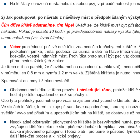
Na klíšťaty ohrožená místa nebrat s sebou psy, v případě nutnost jen n
2) Jak postupovat po návratu z návštěvy míst s předpokládaným výskyt
Čím dříve klíště odstraníme, tím lépe!
Uvádí se, že klíště musí být přisát
nakazilo. Pokud je přisáto 10 hodin, je pravděpodobnost nákazy vysoká (ale,
samo nakaženo (viz. úvod článku)
Večer
prohlédnout pečlivě celé tělo, zda nedošlo k přichycení klíštěte. M
podkolenní jamka, třísla, podpaží, za ušima, u dětí na hlavě (mezi vlas
kdekoliv, včetně intimních míst. Prohlídka proto musí být pečlivá; dopo
přímo nedosažitelných zrakem.
Je třeba mít na paměti, že člověka mohou napadnout (a infikovat) i nedospěl
v průměru jen 0,8 mm a nymfa 1,2 mm velká. Zjištěná klíšťata je nutno ihned 
Sprchování ani omytí žínkou nestačí!
Obdobnou prohlídku je třeba provést
i následující ráno
, protože klíšt
hodin) po těle napadeného, než se přichytí.
Obě tyto prohlídky jsou nutné pro včasné zjištění přichyceného klíštěte, dří
Ve slinách klíštěte, které injikuje při sání krve napadenému, jsou mj. obsaže
svědění vyvolané přisátím a upozorňujícím tak na klíště, se dostavuje až po
Neodkladné odstranění přichyceného klíštěte je bezvýhradně nutné, pro
zvyšuje u klíštěte sekrece slin, přičemž dochází k replikaci viru obsa
dávka injikovaného patogenu. (Totéž platí i pro borrelie působící lym
další infekční proces a klinické projevy.