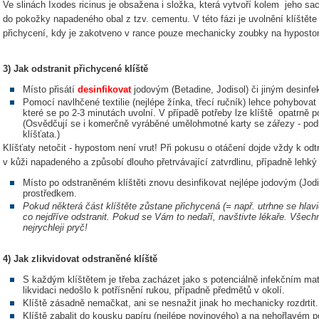
Ve slinách Ixodes ricinus je obsažena i složka, která vytvoří kolem jeho s
do pokožky napadeného obal z tzv. cementu. V této fázi je uvolnění klíštěte
přichycení, kdy je zakotveno v rance pouze mechanicky zoubky na hypost
3) Jak odstranit přichycené klíště
Místo přisátí
desinfikovat
jodovým (Betadine, Jodisol) či jiným desinf
Pomocí navlhčené textilie (nejlépe žínka, třecí ručník) lehce pohybovat 
které se po 2-3 minutách uvolní. V případě potřeby lze klíště opatrně 
(Osvědčují se i komerčně vyráběné umělohmotné karty se zářezy - podle
klíšťata.)
Klíšťaty netočit - hypostom není vrut! Při pokusu o otáčení dojde vždy k odtr
v kůži napadeného a způsobí dlouho přetrvávající zatvrdlinu, případně lehký
Místo po odstraněném klíštěti znovu desinfikovat nejlépe jodovým (Jodi
prostředkem.
Pokud některá část klíštěte zůstane přichycená (= např. utrhne se hlavič
co nejdříve odstranit. Pokud se Vám to nedaří, navštivte lékaře. Všechn
nejrychleji pryč!
4) Jak zlikvidovat odstraněné klíště
S každým klíštětem je třeba zacházet jako s potenciálně infekčním mate
likvidaci nedošlo k potřísnění rukou, případně předmětů v okolí.
Klíště zásadně nemačkat, ani se nesnažit jinak ho mechanicky rozdrtit.
Klíště zabalit do kousku papíru (nejlépe novinového) a na nehořlavém p