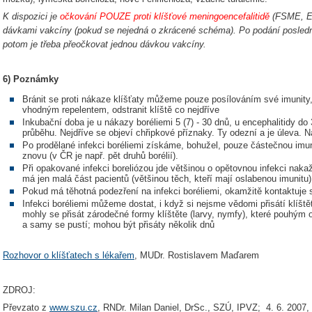
K dispozici je
očkování POUZE proti klíšťové meningoencefalitidě
(FSME, En
dávkami vakcíny (pokud se nejedná o zkrácené schéma). Po podání poslední 
potom je třeba přeočkovat jednou dávkou vakcíny.
6) Poznámky
Bránit se proti nákaze klíšťaty můžeme pouze posílováním své imunity
vhodným repelentem, odstranit klíště co nejdříve
Inkubační doba je u nákazy boréliemi 5 (7) - 30 dnů, u encephalitidy d
průběhu. Nejdříve se objeví chřipkové příznaky. Ty odezní a je úleva. Ná
Po prodělané infekci boréliemi získáme, bohužel, pouze částečnou imun
znovu (v ČR je např. pět druhů borélií).
Při opakované infekci boreliózou jde většinou o opětovnou infekci nak
má jen malá část pacientů (většinou těch, kteří mají oslabenou imunitu)
Pokud má těhotná podezření na infekci boréliemi, okamžitě kontaktuje
Infekci boréliemi můžeme dostat, i když si nejsme vědomi přisátí klíště
mohly se přisát zárodečné formy klíštěte (larvy, nymfy), které pouhým 
a samy se pustí; mohou být přisáty několik dnů
Rozhovor o klíšťatech s lékařem
, MUDr. Rostislavem Maďarem
ZDROJ:
Převzato z
www.szu.cz
, RNDr. Milan Daniel, DrSc., SZÚ, IPVZ; 4. 6. 2007,