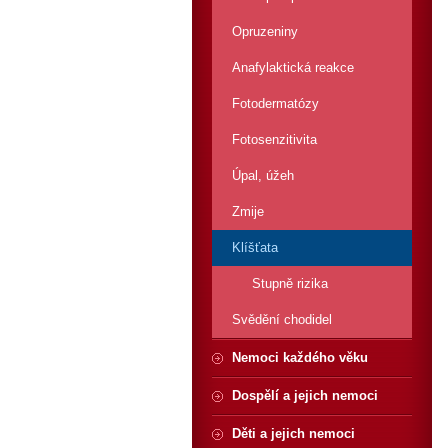
Opruzeniny
Anafylaktická reakce
Fotodermatózy
Fotosenzitivita
Úpal, úžeh
Zmije
Klíšťata
Stupně rizika
Svědění chodidel
Nemoci každého věku
Dospělí a jejich nemoci
Děti a jejich nemoci