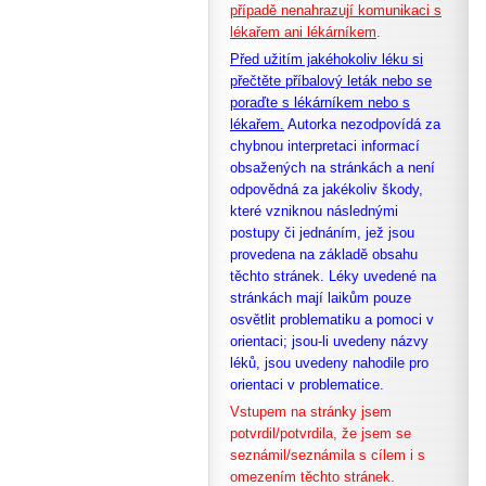
případě nenahrazují komunikaci s
lékařem ani lékárníkem
.
Před užitím jakéhokoliv léku si
přečtěte příbalový leták nebo se
poraďte s lékárníkem nebo s
lékařem.
Autorka nezodpovídá za
chybnou interpretaci informací
obsažených na stránkách a není
odpovědná za jakékoliv škody,
které vzniknou následnými
postupy či jednáním, jež jsou
provedena na základě obsahu
těchto stránek. Léky uvedené na
stránkách mají laikům pouze
osvětlit problematiku a pomoci v
orientaci; jsou-li uvedeny názvy
léků, jsou uvedeny nahodile pro
orientaci v problematice.
Vstupem na stránky jsem
potvrdil/potvrdila, že
jsem se
seznámil/seznámila s cílem i s
omezením těchto stránek.