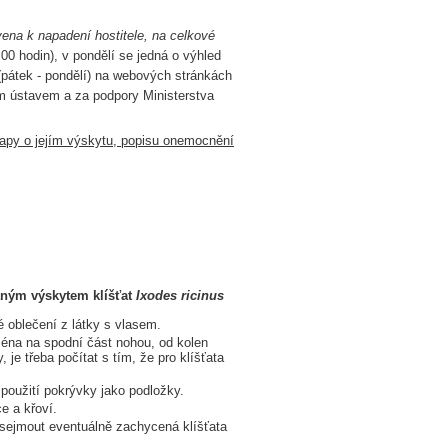
ravena k napadení hostitele, na celkové
00 hodin), v pondělí se jedná o výhled
 (pátek - pondělí) na webových stránkách
m ústavem a za podpory Ministerstva
apy o jejím výskytu, popisu onemocnění
aným výskytem klíšťat
Ixodes ricinus
é oblečení z látky s vlasem.
jména na spodní část nohou, od kolen
je třeba počítat s tím, že pro klíšťata
použití pokrývky jako podložky.
e a křoví.
 sejmout eventuálně zachycená klíšťata