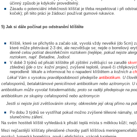
účinný způsob je kdykoliv proveditelný.
Zásadu o potenciální infekčnosti klíšťat je třeba respektovat i při odstr
koček); při této práci je žádoucí používat gumové rukavice.
5) Jak si dále počínat po odstranění klíštěte
Klíště, které se přichytilo a začalo sát, vyvolá vždy nevelké (do 5cm) 
které může přetrvávat 2-3 dni, ale nezvětšuje se; nejde o borreliový er
denně celou potírat desinfekčním roztokem (nejlépe, pokud nejste alerg
roztokem, např. Betadine, Jodisol.
V době 3 týdnů od přisátí klíštěte při zjištění zvětšující se zarudlé
skvr
zbledne)
(jde o tzv. kožní projev),
zvýšené teplotě, únavě či chřipkových
neprodleně lékaře a informovat ho o napadení klíštětem
a kožních a
ch
Lékař Vám s vysokou pravděpodobností předepíše
antibiotikum.
U člověk
cefalosporinů, betalaktámové penicilínové antibiotikum nebo azitromycin. U 
antibiotikum může vyvolat fotodermatitidu, proto se raději předepisuje na po
antibiotikum ze skupiny cefalosporinů nebo azitromycin
Jestli si nejste jisti zvětšováním skvrny, obkreslete její okraj přímo na p
Po dobu 3 týdnů se vystříhat pokud možno zvýšené tělesné námahy, st
slunečnímu záření.
Na svém hostiteli klíště vyhledává k přisátí teplá místa s měkkou kůží; nejča
Mezi nejčastější klíšťaty přenášené choroby patří klíšťová meningoencefalit
mozku), lymeská borrelióza, nově i ehrlichióza, vzácně turalemie.