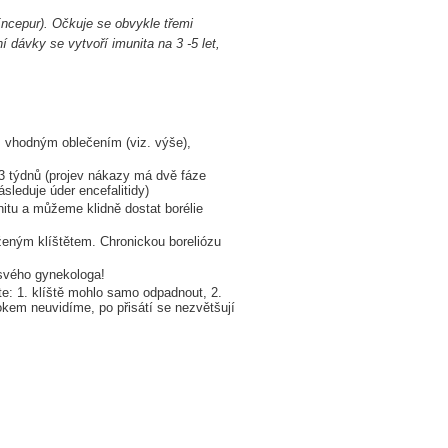
cepur). Očkuje se obvykle třemi
dávky se vytvoří imunita na 3 -5 let,
, vhodným oblečením (viz. výše),
o 3 týdnů (projev nákazy má dvě fáze
sleduje úder encefalitidy)
itu a můžeme klidně dostat borélie
aženým klíštětem. Chronickou boreliózu
 svého gynekologa!
te: 1. klíště mohlo samo odpadnout, 2.
okem neuvidíme, po přisátí se nezvětšují