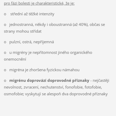
pro fázi bolesti je charakteristické, že je:
o
střední až těžké intenzity
o
jednostranná, někdy i oboustranná (až 40%), občas se
strany mohou střídat
o
pulzní, ostrá, nepříjemná
o
u migrény je nepřítomnost jiného organického
onemocnění
o
migréna je zhoršena fyzickou námahou
o
migrénu doprovází doprovodné příznaky
- nejčastěji
nevolnost, zvracení, nechutenství, fonofobie, fotofobie,
osmofobie; vyskytují se alespoň dva doprovodné příznaky