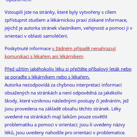
Vstoupili jste na stránky, které byly vytvořeny s cílem
zpřístupnit studiem a lékárnickou praxí získané informace,
jejichž je autorka stránek vlastníkem, veřejnosti a pomoci ji v
orientaci v oblasti samoléčení.
Poskytnuté informace
v žádném případě nenahrazují
komunikaci s lékařem ani lékárníkem
.
Před užitím jakéhokoliv léku si přečtěte příbalový leták nebo
se poraďte s lékárníkem nebo s lékařem.
Autorka nezodpovídá za chybnou interpretaci informací
obsažených na stránkách a není odpovědná za jakékoliv
škody, které vzniknou následnými postupy či jednáním, jež
jsou provedena na základě obsahu těchto stránek. Léky
uvedené na stránkách mají laikům pouze osvětlit
problematiku a pomoci v orientaci; jsou-li uvedeny názvy
léků, jsou uvedeny nahodile pro orientaci v problematice.