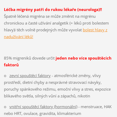
Léčba migrény patří do rukou lékaře (neurologa)!!
Špatně léčená migréna se může změnit na migrénu
chronickou a časté užívání analgetik (= léků proti bolestem
hlavy)i těch volně prodejných může vyvolat
bolest hlavy z
nadužívání léků!
85% migreniků dovede určit
jeden nebo více spouštěcích
faktorů
o
zevní spouštěcí faktory
- atmosférické změny, vlivy
prostředí, dietní chyby a nesprávné stravovací návyky,
poruchy spánkového režimu, emoční vlivy a stres, expozice
blikavého světla, silných vůní a zápachů, nikotin
o
vnitřní spouštěcí faktory (hormonální)
- menstruace, HAK
nebo HRT, ovulace, gravidita, klimakterium