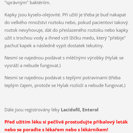
"správným" baktériím.
Kapky jsou kyselo-olejovité. Při užití je třeba je buď nakapat
do velkého množství roztoku nebo, pokud pacientovi takový
roztok nevyhovuje, dát do přeslazeného roztoku nebo kapky
užít s trochou vody a ihned vzít lžičku medu, který "přebije"
pachuť kapek a následně vypít dostatek tekutiny.
Nesmí se najednou podávat s mléčnými výrobky (Hylak se
vysráží a nebude fungovat.)
Nesmí se najednou podávat s teplými potravinami (třeba
teplým čajem, protože se Hylak rozloží a nebude fungovat.)
Dále jsou registrovány léky
Lacidofil, Enterol
Před užitím léku si pečlivě prostudujte příbalový leták
nebo se poraďte s lékařem nebo s lékárníkem!