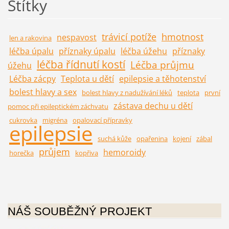
Štítky
trávicí potíže
hmotnost
nespavost
len a rakovina
léčba úpalu
příznaky úpalu
léčba úžehu
příznaky
léčba řídnutí kostí
Léčba průjmu
úžehu
Léčba zácpy
Teplota u dětí
epilepsie a těhotenství
bolest hlavy a sex
bolest hlavy z nadužívání léků
teplota
první
zástava dechu u dětí
pomoc při epileptickém záchvatu
cukrovka
migréna
opalovací přípravky
epilepsie
suchá kůže
opařenina
kojení
zábal
průjem
hemoroidy
horečka
kopřiva
NÁŠ SOUBĚŽNÝ PROJEKT