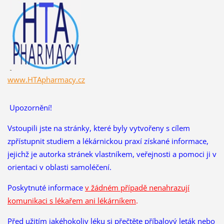
www.HTApharmacy.cz
Upozornění!
Vstoupili jste na stránky, které byly vytvořeny s cílem
zpřístupnit studiem a lékárnickou praxí získané informace,
jejichž je autorka stránek vlastníkem, veřejnosti a pomoci ji v
orientaci v oblasti samoléčení.
Poskytnuté informace
v žádném případě nenahrazují
komunikaci s lékařem ani lékárníkem
.
Před užitím jakéhokoliv léku si přečtěte příbalový leták nebo