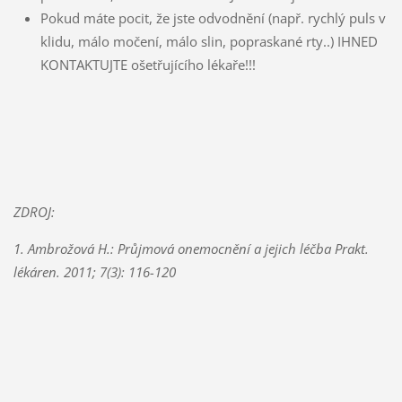
Pokud máte pocit, že jste odvodnění (např. rychlý puls v
klidu, málo močení, málo slin, popraskané rty..) IHNED
KONTAKTUJTE ošetřujícího lékaře!!!
ZDROJ:
1. Ambrožová H.: Průjmová onemocnění a jejich léčba Prakt.
lékáren. 2011; 7(3): 116-120