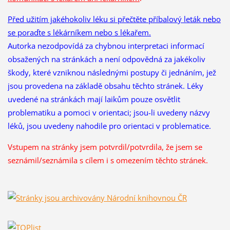
Před užitím jakéhokoliv léku si přečtěte příbalový leták nebo
se poraďte s lékárníkem nebo s lékařem.
Autorka nezodpovídá za chybnou interpretaci informací
obsažených na stránkách a není odpovědná za jakékoliv
škody, které vzniknou následnými postupy či jednáním, jež
jsou provedena na základě obsahu těchto stránek. Léky
uvedené na stránkách mají laikům pouze osvětlit
problematiku a pomoci v orientaci; jsou-li uvedeny názvy
léků, jsou uvedeny nahodile pro orientaci v problematice.
Vstupem na stránky jsem potvrdil/potvrdila, že
jsem se
seznámil/seznámila s cílem i s omezením těchto stránek.