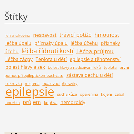
Štítky
trávicí potíže
hmotnost
nespavost
len a rakovina
léčba úpalu
příznaky úpalu
léčba úžehu
příznaky
léčba řídnutí kostí
Léčba průjmu
úžehu
Léčba zácpy
Teplota u dětí
epilepsie a těhotenství
bolest hlavy a sex
bolest hlavy z nadužívání léků
teplota
první
zástava dechu u dětí
pomoc při epileptickém záchvatu
cukrovka
migréna
opalovací přípravky
epilepsie
suchá kůže
opařenina
kojení
zábal
průjem
hemoroidy
horečka
kopřiva