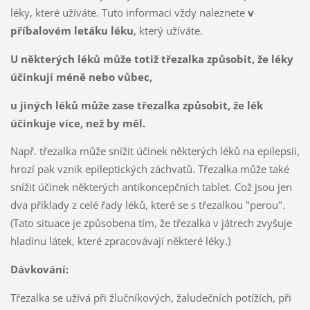
léky, které užíváte. Tuto informaci vždy naleznete
v
příbalovém letáku léku
, který užíváte.
U některých léků může totiž třezalka způsobit, že léky
účinkují méně nebo vůbec,
u jiných léků může zase třezalka způsobit, že lék
účinkuje více, než by měl.
Např. třezalka může snížit účinek některých léků na epilepsii,
hrozí pak vznik epileptických záchvatů. Třezalka může také
snížit účinek některých antikoncepčních tablet. Což jsou jen
dva příklady z celé řady léků, které se s třezalkou "perou".
(Tato situace je způsobena tím, že třezalka v játrech zvyšuje
hladinu látek, které zpracovávají některé léky.)
Dávkování:
Třezalka se užívá při žlučníkových, žaludečních potížích, při