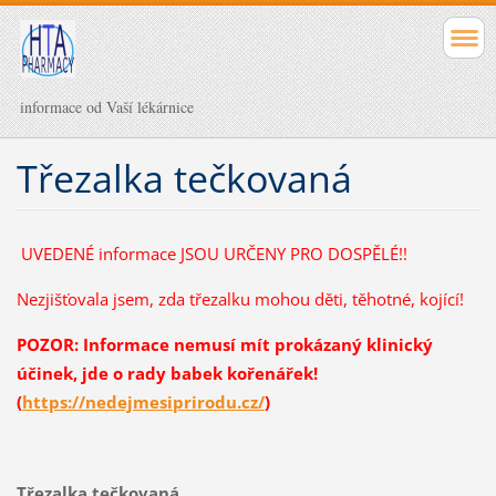
informace od Vaší lékárnice
Třezalka tečkovaná
UVEDENÉ informace JSOU URČENY PRO DOSPĚLÉ!!
Nezjišťovala jsem, zda třezalku mohou děti, těhotné, kojící!
POZOR: Informace nemusí mít prokázaný klinický
účinek, jde o rady babek kořenářek!
(
https://nedejmesiprirodu.cz/
)
Třezalka tečkovaná