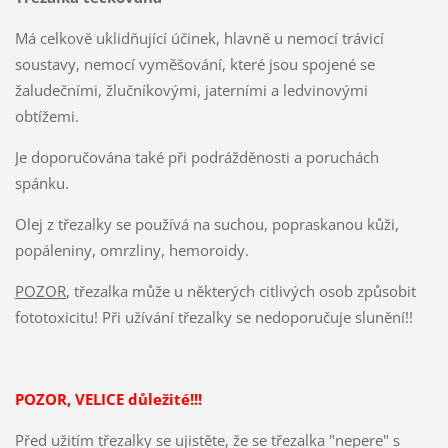
Má celkově uklidňující účinek, hlavně u nemocí trávicí
soustavy, nemocí vyměšování, které jsou spojené se
žaludečními, žlučníkovými, jaterními a ledvinovými
obtížemi.
Je doporučována také při podrážděnosti a poruchách
spánku.
Olej z třezalky se používá na suchou, popraskanou kůži,
popáleniny, omrzliny, hemoroidy.
POZOR
, třezalka může u některých citlivých osob způsobit
fototoxicitu! Při užívání třezalky se nedoporučuje slunění!!
POZOR, VELICE důležité!!!
Před užitím třezalky se ujistěte, že se třezalka "nepere" s