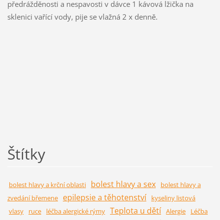
předrážděnosti a nespavosti v dávce 1 kávová lžička na
sklenici vařící vody, pije se vlažná 2 x denně.
Štítky
bolest hlavy a sex
bolest hlavy a krční oblasti
bolest hlavy a
epilepsie a těhotenství
zvedání břemene
kyseliny listová
Teplota u dětí
vlasy
ruce
léčba alergické rýmy
Alergie
Léčba