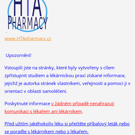
www.HTApharmacy.cz
Upozornění!
Vstoupili jste na stránky, které byly vytvořeny s cílem
zpřístupnit studiem a lékárnickou praxí získané informace,
jejichž je autorka stránek vlastníkem, veřejnosti a pomoci ji v
orientaci v oblasti samoléčení.
Poskytnuté informace
v žádném případě nenahrazují
komunikaci s lékařem ani lékárníkem
.
Před užitím jakéhokoliv léku si přečtěte příbalový leták nebo
se poraďte s lékárníkem nebo s lékařem.