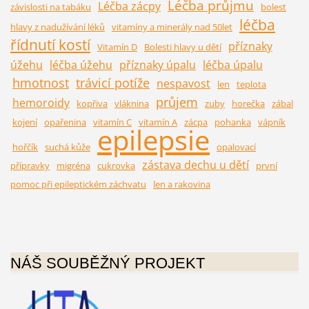
Léčba průjmu
Léčba zácpy
závislosti na tabáku
bolest
léčba
hlavy z nadužívání léků
vitamíny a minerály nad 50let
řídnutí kostí
příznaky
Vitamín D
Bolesti hlavy u dětí
úžehu
léčba úžehu
příznaky úpalu
léčba úpalu
hmotnost
trávicí potíže
nespavost
len
teplota
průjem
hemoroidy
kopřiva
vláknina
zuby
horečka
zábal
kojení
opařenina
vitamín C
vitamín A
zácpa
pohanka
vápník
epilepsie
hořčík
suchá kůže
opalovací
zástava dechu u dětí
přípravky
migréna
cukrovka
první
pomoc při epileptickém záchvatu
len a rakovina
NÁŠ SOUBĚŽNÝ PROJEKT