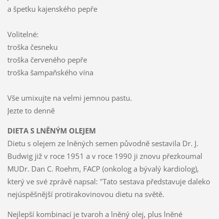
a špetku kajenského pepře
Volitelné:
troška česneku
troška červeného pepře
troška šampaňského vína
Vše umixujte na velmi jemnou pastu.
Jezte to denně
DIETA S LNĚNÝM OLEJEM
Dietu s olejem ze lněných semen původně sestavila Dr. J.
Budwig již v roce 1951 a v roce 1990 ji znovu přezkoumal
MUDr. Dan C. Roehm, FACP (onkolog a bývalý kardiolog),
který ve své zprávě napsal: "Tato sestava představuje daleko
nejúspěšnější protirakovinovou dietu na světě.
Nejlepší kombinací je tvaroh a lněný olej, plus lněné