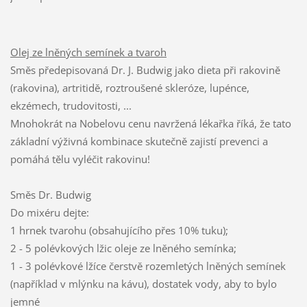
Olej ze lněných semínek a tvaroh
Směs předepisovaná Dr. J. Budwig jako dieta při rakovině
(rakovina), artritidě, roztroušené skleróze, lupénce,
ekzémech, trudovitosti, ...
Mnohokrát na Nobelovu cenu navržená lékařka říká, že tato
základní výživná kombinace skutečně zajistí prevenci a
pomáhá tělu vyléčit rakovinu!
Směs Dr. Budwig
Do mixéru dejte:
1 hrnek tvarohu (obsahujícího přes 10% tuku);
2 - 5 polévkových lžic oleje ze lněného semínka;
1 - 3 polévkové lžíce čerstvě rozemletých lněných semínek
(například v mlýnku na kávu), dostatek vody, aby to bylo
jemné