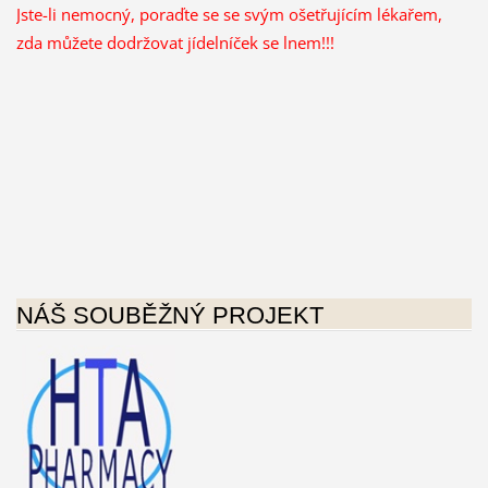
Jste-li nemocný, poraďte se se svým ošetřujícím lékařem,
zda můžete dodržovat jídelníček se lnem!!!
NÁŠ SOUBĚŽNÝ PROJEKT