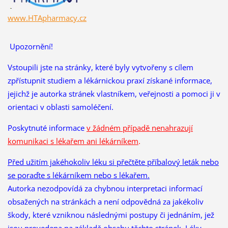
www.HTApharmacy.cz
Upozornění!
Vstoupili jste na stránky, které byly vytvořeny s cílem
zpřístupnit studiem a lékárnickou praxí získané informace,
jejichž je autorka stránek vlastníkem, veřejnosti a pomoci ji v
orientaci v oblasti samoléčení.
Poskytnuté informace
v žádném případě nenahrazují
komunikaci s lékařem ani lékárníkem
.
Před užitím jakéhokoliv léku si přečtěte příbalový leták nebo
se poraďte s lékárníkem nebo s lékařem.
Autorka nezodpovídá za chybnou interpretaci informací
obsažených na stránkách a není odpovědná za jakékoliv
škody, které vzniknou následnými postupy či jednáním, jež
jsou provedena na základě obsahu těchto stránek. Léky