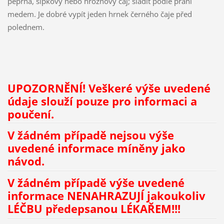
peprná, šípkový nebo hroznový čaj; sladit podle přání
medem. Je dobré vypít jeden hrnek černého čaje před
polednem.
UPOZORNĚNÍ! Veškeré výše uvedené
údaje slouží pouze pro informaci a
poučení.
V žádném případě nejsou výše
uvedené informace míněny jako
návod.
V žádném případě výše uvedené
informace NENAHRAZUJÍ jakoukoliv
LÉČBU předepsanou LÉKAŘEM!!!