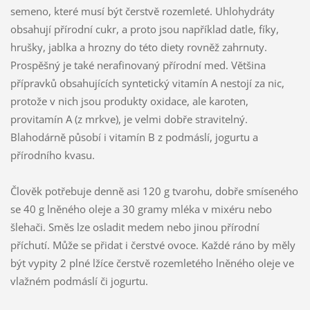
semeno, které musí být čerstvě rozemleté. Uhlohydráty
obsahují přírodní cukr, a proto jsou například datle, fíky,
hrušky, jablka a hrozny do této diety rovněž zahrnuty.
Prospěšný je také nerafinovaný přírodní med. Většina
přípravků obsahujících syntetický vitamín A nestojí za nic,
protože v nich jsou produkty oxidace, ale karoten,
provitamín A (z mrkve), je velmi dobře stravitelný.
Blahodárně působí i vitamín B z podmáslí, jogurtu a
přírodního kvasu.
Člověk potřebuje denně asi 120 g tvarohu, dobře smíseného
se 40 g lněného oleje a 30 gramy mléka v mixéru nebo
šlehači. Směs lze osladit medem nebo jinou přírodní
příchutí. Může se přidat i čerstvé ovoce. Každé ráno by měly
být vypity 2 plné lžíce čerstvě rozemletého lněného oleje ve
vlažném podmáslí či jogurtu.