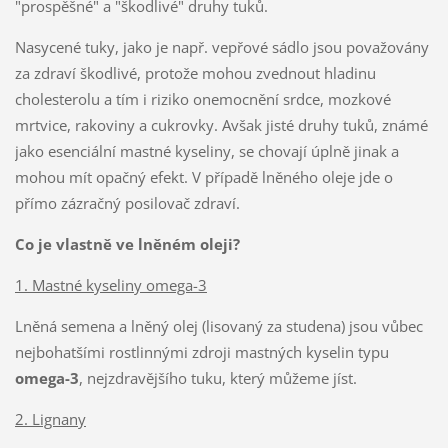
"prospěšné" a "škodlivé" druhy tuků.
Nasycené tuky, jako je např. vepřové sádlo jsou považovány
za zdraví škodlivé, protože mohou zvednout hladinu
cholesterolu a tím i riziko onemocnění srdce, mozkové
mrtvice, rakoviny a cukrovky. Avšak jisté druhy tuků, známé
jako esenciální mastné kyseliny, se chovají úplně jinak a
mohou mít opačný efekt. V případě lněného oleje jde o
přímo zázračný posilovač zdraví.
Co je vlastně ve lněném oleji?
1. Mastné kyseliny omega-3
Lněná semena a lněný olej (lisovaný za studena) jsou vůbec
nejbohatšími rostlinnými zdroji mastných kyselin typu
omega-3
, nejzdravějšího tuku, který můžeme jíst.
2. Lignany