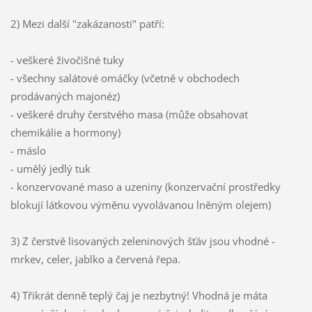
2) Mezi další "zakázanosti" patří:
- veškeré živočišné tuky
- všechny salátové omáčky (včetně v obchodech
prodávaných majonéz)
- veškeré druhy čerstvého masa (může obsahovat
chemikálie a hormony)
- máslo
- umělý jedlý tuk
- konzervované maso a uzeniny (konzervační prostředky
blokují látkovou výměnu vyvolávanou lněným olejem)
3) Z čerstvě lisovaných zeleninových šťáv jsou vhodné -
mrkev, celer, jablko a červená řepa.
4) Třikrát denně teplý čaj je nezbytný! Vhodná je máta