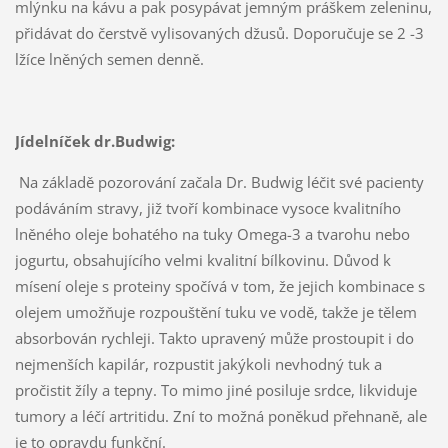
mlýnku na kávu a pak posypávat jemným práškem zeleninu,
přidávat do čerstvě vylisovaných džusů. Doporučuje se 2 -3
lžíce lněných semen denně.
Jídelníček dr.Budwig:
Na základě pozorování začala Dr. Budwig léčit své pacienty
podáváním stravy, již tvoří kombinace vysoce kvalitního
lněného oleje bohatého na tuky Omega-3 a tvarohu nebo
jogurtu, obsahujícího velmi kvalitní bílkovinu. Důvod k
mísení oleje s proteiny spočívá v tom, že jejich kombinace s
olejem umožňuje rozpouštění tuku ve vodě, takže je tělem
absorbován rychleji. Takto upravený může prostoupit i do
nejmenších kapilár, rozpustit jakýkoli nevhodný tuk a
pročistit žíly a tepny. To mimo jiné posiluje srdce, likviduje
tumory a léčí artritidu. Zní to možná poněkud přehnaně, ale
je to opravdu funkční.