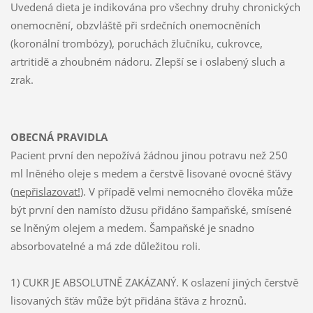
Uvedená dieta je indikována pro všechny druhy chronických
onemocnění, obzvláště při srdečních onemocněních
(koronální trombózy), poruchách žlučníku, cukrovce,
artritidě a zhoubném nádoru. Zlepší se i oslabený sluch a
zrak.
OBECNÁ PRAVIDLA
Pacient první den nepožívá žádnou jinou potravu než 250
ml lněného oleje s medem a čerstvě lisované ovocné šťávy
(
nepřislazovat!
). V případě velmi nemocného člověka může
být první den namísto džusu přidáno šampaňské, smísené
se lněným olejem a medem. Šampaňské je snadno
absorbovatelné a má zde důležitou roli.
1)
CUKR JE ABSOLUTNĚ ZAKÁZANÝ. K oslazení jiných čerstvě
lisovaných šťáv může být přidána šťáva z hroznů.