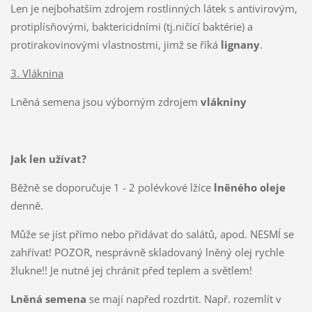
Len je nejbohatším zdrojem rostlinných látek s antivirovým,
protiplísňovými, baktericidními (tj.ničící baktérie) a
protirakovinovými vlastnostmi, jimž se říká
lignany
.
3. Vláknina
Lněná semena jsou výborným zdrojem
vlákniny
Jak len užívat?
Běžně se doporučuje 1 - 2 polévkové lžíce
lněného oleje
denně.
Může se jíst přímo nebo přidávat do salátů, apod. NESMÍ se
zahřívat! POZOR, nesprávně skladovaný lněný olej rychle
žlukne!! Je nutné jej chránit před teplem a světlem!
Lněná semena
se mají napřed rozdrtit. Např. rozemlít v