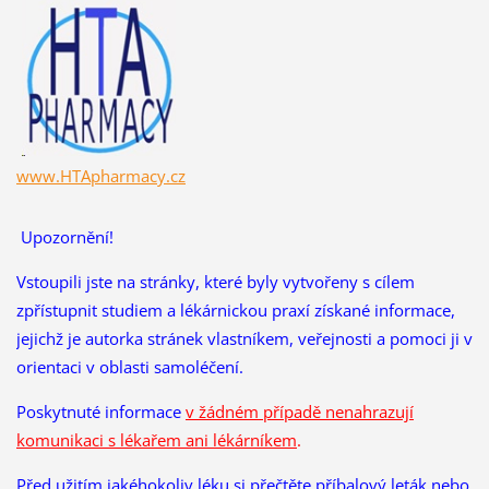
www.HTApharmacy.cz
Upozornění!
Vstoupili jste na stránky, které byly vytvořeny s cílem
zpřístupnit studiem a lékárnickou praxí získané informace,
jejichž je autorka stránek vlastníkem, veřejnosti a pomoci ji v
orientaci v oblasti samoléčení.
Poskytnuté informace
v žádném případě nenahrazují
komunikaci s lékařem ani lékárníkem
.
Před užitím jakéhokoliv léku si přečtěte příbalový leták nebo