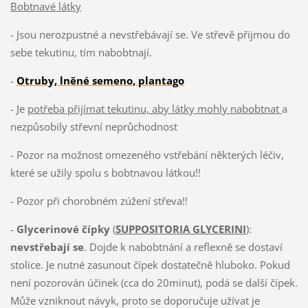
Bobtnavé látky
- Jsou nerozpustné a nevstřebávají se. Ve střevě přijmou do
sebe tekutinu, tím nabobtnají.
-
Otruby, lněné semeno, plantago
- Je
potřeba přijímat tekutinu, aby látky mohly nabobtnat
a
nezpůsobily střevní neprůchodnost
- Pozor na možnost omezeného vstřebání některých léčiv,
které se užily spolu s bobtnavou látkou!!
- Pozor při chorobném zúžení střeva!!
-
Glycerinové čípky
(
SUPPOSITORIA GLYCERINI
):
nevstřebají se
. Dojde k nabobtnání a reflexně se dostaví
stolice. Je nutné zasunout čípek dostatečně hluboko. Pokud
není pozorován účinek (cca do 20minut), podá se další čípek.
Může vzniknout návyk, proto se doporučuje užívat je