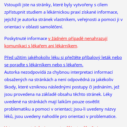
Vstoupili jste na stránky, které byly vytvořeny s cílem
zpřístupnit studiem a lékárnickou praxí získané informace,
jejichž je autorka stránek vlastníkem, veřejnosti a pomoci ji v
orientaci v oblasti samoléčení.
Poskytnuté informace
v žádném případě nenahrazují
komunikaci s lékařem ani lékárníkem
.
Před užitím jakéhokoliv léku si přečtěte příbalový leták nebo
se poraďte s lékárníkem nebo s lékařem.
Autorka nezodpovídá za chybnou interpretaci informací
obsažených na stránkách a není odpovědná za jakékoliv
škody, které vzniknou následnými postupy či jednáním, jež
jsou provedena na základě obsahu těchto stránek. Léky
uvedené na stránkách mají laikům pouze osvětlit
problematiku a pomoci v orientaci; jsou-li uvedeny názvy
léků, jsou uvedeny nahodile pro orientaci v problematice.