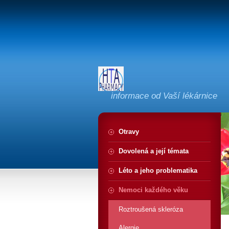
informace od Vaší lékárnice
Otravy
Dovolená a její témata
Léto a jeho problematika
Nemoci každého věku
Roztroušená skleróza
Alergie