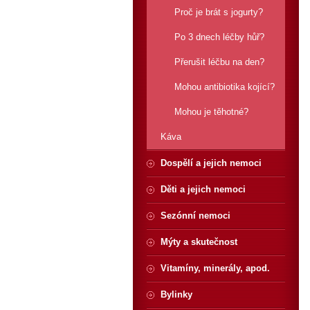
Proč je brát s jogurty?
Po 3 dnech léčby hůř?
Přerušit léčbu na den?
Mohou antibiotika kojící?
Mohou je těhotné?
Káva
Dospělí a jejich nemoci
Děti a jejich nemoci
Sezónní nemoci
Mýty a skutečnost
Vitamíny, minerály, apod.
Bylinky