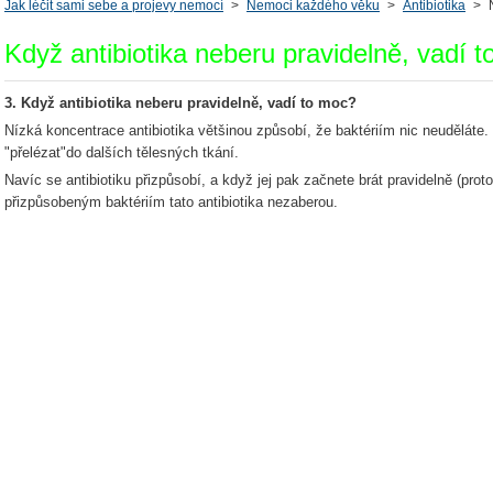
Jak léčit sami sebe a projevy nemocí
>
Nemoci každého věku
>
Antibiotika
>
Když antibiotika neberu pravidelně, vadí 
3. Když antibiotika neberu pravidelně, vadí to moc?
Nízká koncentrace antibiotika většinou způsobí, že baktériím nic neuděláte
"přelézat"do dalších tělesných tkání.
Navíc se antibiotiku přizpůsobí, a když jej pak začnete brát pravidelně (prot
přizpůsobeným baktériím tato antibiotika nezaberou.