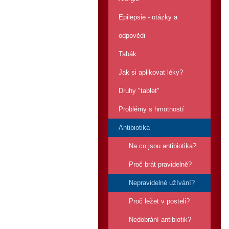
Epilepsie - otázky a
odpovědi
Tabák
Jak si aplikovat léky?
Druhy "tablet"
Problémy s hmotností
Antibiotika
Na co jsou antibiotika?
Proč brát pravidelně?
Nepravidelné užívání?
Proč ležet v posteli?
Nedobrání antibiotik?