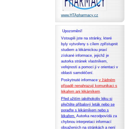
www.HTApharmacy.cz
Upozornění!
Vstoupili jste na stránky, které
byly vytvořeny s cílem zpřístupnit
studiem a lékárnickou praxí
získané informace, jejichž je
autorka stránek vlastníkem,
veřejnosti a pomoci ji v orientaci v
oblasti samoléčení.
Poskytnuté informace
v žádném
případě nenahrazují komunikaci s
lékařem ani lékárníkem
.
Před užitím jakéhokoliv léku si
přečtěte příbalový leták nebo se
poraďte s lékárníkem nebo s
lékařem.
Autorka nezodpovídá za
chybnou interpretaci informací
obsažených na stránkách a není