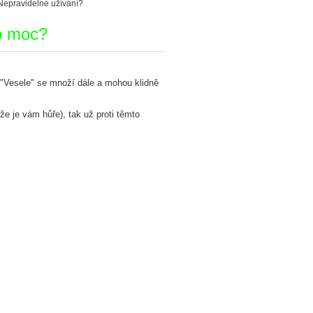
Nepravidelné užívání?
to moc?
. "Vesele" se množí dále a mohou klidně
ože je vám hůře), tak už proti těmto