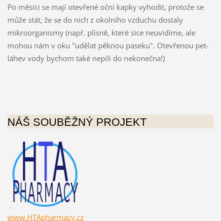
Po měsíci se mají otevřené oční kapky vyhodit, protože se
může stát, že se do nich z okolního vzduchu dostaly
mikroorganismy (např. plísně, které sice neuvidíme, ale
mohou nám v oku "udělat pěknou paseku". Otevřenou pet-
láhev vody bychom také nepili do nekonečna!)
NÁŠ SOUBĚŽNÝ PROJEKT
www.HTApharmacy.cz