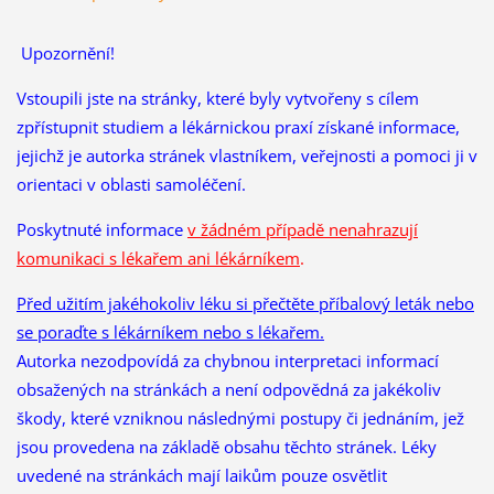
Upozornění!
Vstoupili jste na stránky, které byly vytvořeny s cílem
zpřístupnit studiem a lékárnickou praxí získané informace,
jejichž je autorka stránek vlastníkem, veřejnosti a pomoci ji v
orientaci v oblasti samoléčení.
Poskytnuté informace
v žádném případě nenahrazují
komunikaci s lékařem ani lékárníkem
.
Před užitím jakéhokoliv léku si přečtěte příbalový leták nebo
se poraďte s lékárníkem nebo s lékařem.
Autorka nezodpovídá za chybnou interpretaci informací
obsažených na stránkách a není odpovědná za jakékoliv
škody, které vzniknou následnými postupy či jednáním, jež
jsou provedena na základě obsahu těchto stránek. Léky
uvedené na stránkách mají laikům pouze osvětlit