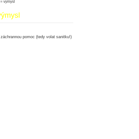
 = výmysl
 výmysl
u záchrannou pomoc (tedy volat sanitku!)