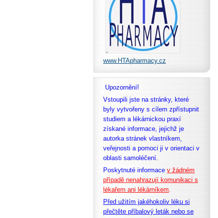
www.HTApharmacy.cz
Upozornění!
Vstoupili jste na stránky, které
byly vytvořeny s cílem zpřístupnit
studiem a lékárnickou praxí
získané informace, jejichž je
autorka stránek vlastníkem,
veřejnosti a pomoci ji v orientaci v
oblasti samoléčení.
Poskytnuté informace
v žádném
případě nenahrazují komunikaci s
lékařem ani lékárníkem
.
Před užitím jakéhokoliv léku si
přečtěte příbalový leták nebo se