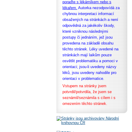
poraďte s lékárníkem nebo s
lékařem.
Autorka nezodpovídá za
chybnou interpretaci informací
obsažených na stránkách a není
odpovědná za jakékoliv škody,
které vzniknou následnými
postupy či jednáním, jež jsou
provedena na základě obsahu
těchto stránek. Léky uvedené na
stránkách mají laikům pouze
osvětlit problematiku a pomoci v
orientaci; jsou-li uvedeny názvy
léků, jsou uvedeny nahodile pro
orientaci v problematice.
Vstupem na stránky jsem
potvrdil/potvrdila, že
jsem se
seznámil/seznámila s cílem i s
omezením těchto stránek.