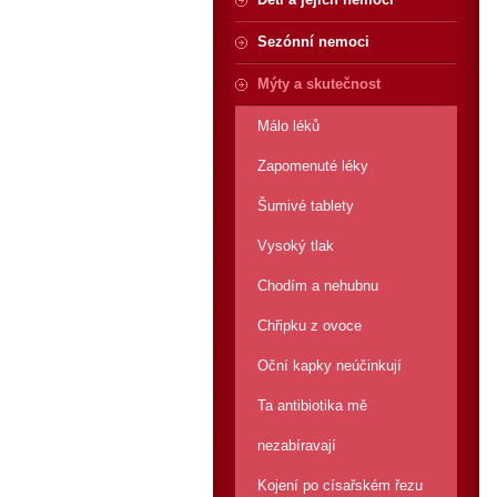
Sezónní nemoci
Mýty a skutečnost
Málo léků
Zapomenuté léky
Šumivé tablety
Vysoký tlak
Chodím a nehubnu
Chřipku z ovoce
Oční kapky neúčinkují
Ta antibiotika mě
nezabíravají
Kojení po císařském řezu