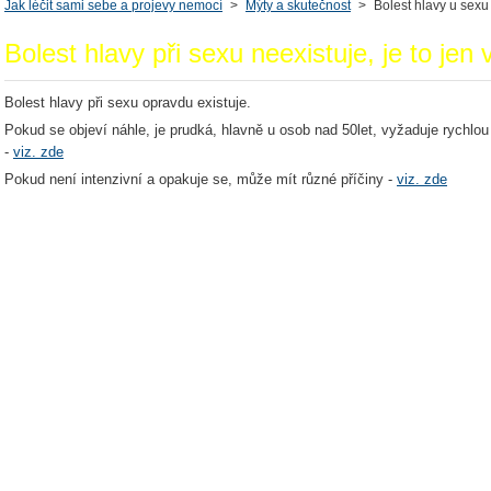
Jak léčit sami sebe a projevy nemocí
>
Mýty a skutečnost
>
Bolest hlavy u sexu
Bolest hlavy při sexu neexistuje, je to jen
Bolest hlavy při sexu opravdu existuje.
Pokud se objeví náhle, je prudká, hlavně u osob nad 50let, vyžaduje rychlo
-
viz. zde
Pokud není intenzivní a opakuje se, může mít různé příčiny -
viz. zde