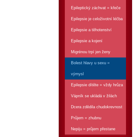
Epileptický záchvat = křeče
Epilepsie je celoživotní léčba
Epilepsie a těhotenství
Epilepsie a kojení
Migrénou trpí jen ženy
Bolest hlavy u sexu =
výmysl
Epilepsie dítěte = vždy hrůza
Vápník se ukládá v žilách
Dcera zdědila chudokrevnost
Průjem = zhubnu
Nepiju = průjem přestane