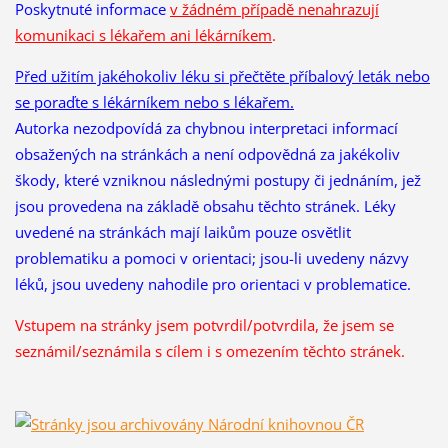
Poskytnuté informace
v žádném případě nenahrazují
komunikaci s lékařem ani lékárníkem
.
Před užitím jakéhokoliv léku si přečtěte příbalový leták nebo
se poraďte s lékárníkem nebo s lékařem.
Autorka nezodpovídá za chybnou interpretaci informací
obsažených na stránkách a není odpovědná za jakékoliv
škody, které vzniknou následnými postupy či jednáním, jež
jsou provedena na základě obsahu těchto stránek. Léky
uvedené na stránkách mají laikům pouze osvětlit
problematiku a pomoci v orientaci; jsou-li uvedeny názvy
léků, jsou uvedeny nahodile pro orientaci v problematice.
Vstupem na stránky jsem potvrdil/potvrdila, že
jsem se
seznámil/seznámila s cílem i s omezením těchto stránek.