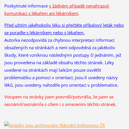
Poskytnuté informace
v žádném případě nenahrazují
komunikaci s lékařem ani lékárníkem
.
Před užitím jakéhokoliv léku si přečtěte příbalový leták nebo
se poraďte s lékárníkem nebo s lékařem.
Autorka nezodpovídá za chybnou interpretaci informací
obsažených na stránkách a není odpovědná za jakékoliv
škody, které vzniknou následnými postupy či jednáním, jež
jsou provedena na základě obsahu těchto stránek. Léky
uvedené na stránkách mají laikům pouze osvětlit
problematiku a pomoci v orientaci; jsou-li uvedeny názvy
léků, jsou uvedeny nahodile pro orientaci v problematice.
Vstupem na stránky jsem potvrdil/potvrdila, že
jsem se
seznámil/seznámila s cílem i s omezením těchto stránek.