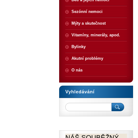
Sezónní nemoci
Mýty a skutečnost
Vitamíny, minerály, apod.
Bylinky
Akutní problémy
O nás
Vyhledávání
NÁŠ SOUBĚŽNÝ