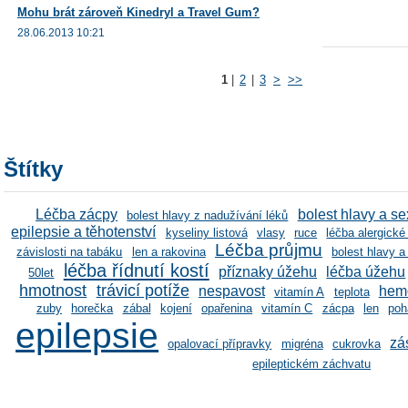
Mohu brát zároveň Kinedryl a Travel Gum?
28.06.2013 10:21
1
|
2
|
3
>
>>
Štítky
Léčba zácpy
bolest hlavy a se
bolest hlavy z nadužívání léků
epilepsie a těhotenství
kyseliny listová
vlasy
ruce
léčba alergick
Léčba průjmu
závislosti na tabáku
len a rakovina
bolest hlavy a 
léčba řídnutí kostí
příznaky úžehu
léčba úžehu
50let
hmotnost
trávicí potíže
nespavost
hem
vitamín A
teplota
zuby
horečka
zábal
kojení
opařenina
vitamín C
zácpa
len
poh
epilepsie
zá
opalovací přípravky
migréna
cukrovka
epileptickém záchvatu