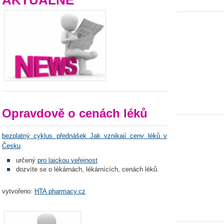
AKTUÁLNĚ
Opravdově o cenách léků
bezplatný cyklus přednášek Jak vznikají ceny léků v
Česku
určený
pro laickou veřejnost
dozvíte se o lékárnách, lékárnících, cenách léků.
vytvořeno:
HTA pharmacy.cz