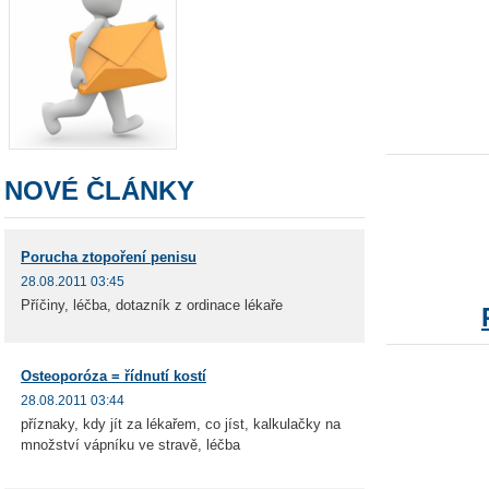
NOVÉ ČLÁNKY
Porucha ztopoření penisu
28.08.2011 03:45
Příčiny, léčba, dotazník z ordinace lékaře
Osteoporóza = řídnutí kostí
28.08.2011 03:44
příznaky, kdy jít za lékařem, co jíst, kalkulačky na
množství vápníku ve stravě, léčba