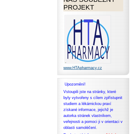
PROJEKT
www.HTApharmacy.cz
Upozornění!
Vstoupili jste na stránky, které
byly vytvořeny s cílem zpřístupnit
studiem a lékárnickou praxí
získané informace, jejichž je
autorka stránek vlastníkem,
veřejnosti a pomoci ji v orientaci v
oblasti samoléčení.