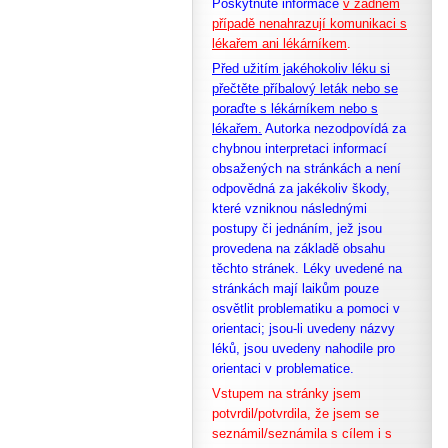
Poskytnuté informace
v žádném
případě nenahrazují komunikaci s
lékařem ani lékárníkem
.
Před užitím jakéhokoliv léku si
přečtěte příbalový leták nebo se
poraďte s lékárníkem nebo s
lékařem.
Autorka nezodpovídá za
chybnou interpretaci informací
obsažených na stránkách a není
odpovědná za jakékoliv škody,
které vzniknou následnými
postupy či jednáním, jež jsou
provedena na základě obsahu
těchto stránek. Léky uvedené na
stránkách mají laikům pouze
osvětlit problematiku a pomoci v
orientaci; jsou-li uvedeny názvy
léků, jsou uvedeny nahodile pro
orientaci v problematice.
Vstupem na stránky jsem
potvrdil/potvrdila, že
jsem se
seznámil/seznámila s cílem i s