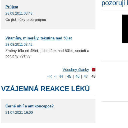
pozoruji
Průjem
28.08.2011 03:43
Co jíst, léky proti průjmu
Vitamíny, minerály, tekutina nad 50let
28.08.2011 03:42
Změny těla od 45let, jídelníček nad 50let, senioři a
poruchy výživy
Všechny články
<<
<
44
|
45
|
46
|
47
|
48
VZÁJEMNÁ REAKCE LÉKŮ
Černé uhlí a antikoncepce?
21.07.2021 16:00