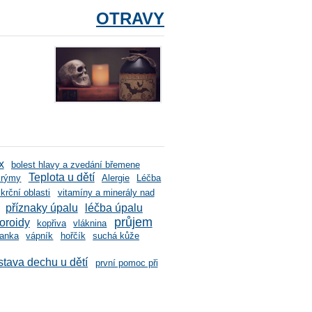
OTRAVY
x
bolest hlavy a zvedání břemene
Teplota u dětí
é rýmy
Alergie
Léčba
krční oblasti
vitamíny a minerály nad
příznaky úpalu
léčba úpalu
průjem
oroidy
kopřiva
vláknina
anka
vápník
hořčík
suchá kůže
stava dechu u dětí
první pomoc při