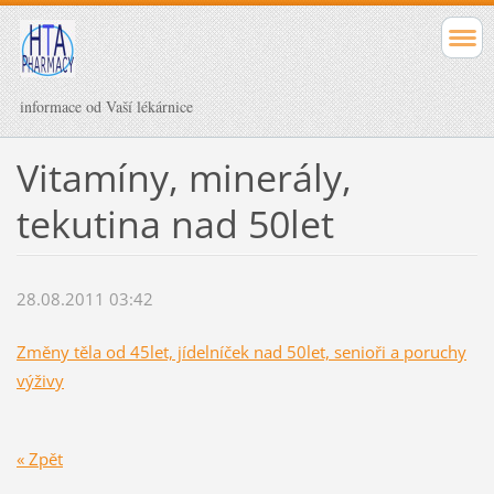
informace od Vaší lékárnice
Vitamíny, minerály,
tekutina nad 50let
28.08.2011 03:42
Změny těla od 45let, jídelníček nad 50let, senioři a poruchy
výživy
« Zpět