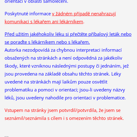
orientaci v oblasti samoléčení.
Poskytnuté informace
v žádném případě nenahrazují
komunikaci s lékařem ani lékárníkem
.
Před užitím jakéhokoliv léku si přečtěte příbalový leták nebo
se poraďte s lékárníkem nebo s lékařem.
Autorka nezodpovídá za chybnou interpretaci informací
obsažených na stránkách a není odpovědná za jakékoliv
škody, které vzniknou následnými postupy či jednáním, jež
jsou provedena na základě obsahu těchto stránek. Léky
uvedené na stránkách mají laikům pouze osvětlit
problematiku a pomoci v orientaci; jsou-li uvedeny názvy
léků, jsou uvedeny nahodile pro orientaci v problematice.
Vstupem na stránky jsem potvrdil/potvrdila, že
jsem se
seznámil/seznámila s cílem i s omezením těchto stránek.