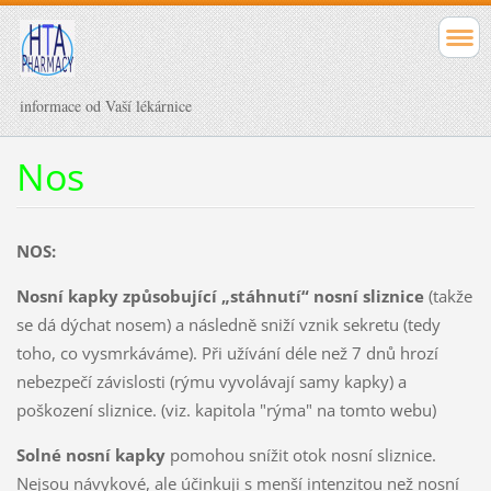
informace od Vaší lékárnice
Nos
NOS:
Nosní kapky způsobující „stáhnutí“ nosní sliznice
(takže
se dá dýchat nosem) a následně sniží vznik sekretu (tedy
toho, co vysmrkáváme). Při užívání déle než 7 dnů hrozí
nebezpečí závislosti (rýmu vyvolávají samy kapky) a
poškození sliznice. (viz. kapitola "rýma" na tomto webu)
Solné nosní kapky
pomohou snížit otok nosní sliznice.
Nejsou návykové, ale účinkuji s menší intenzitou než nosní