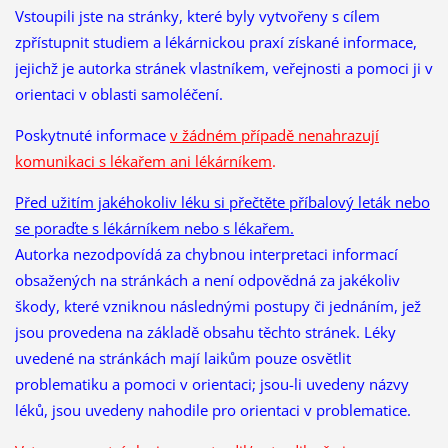
Vstoupili jste na stránky, které byly vytvořeny s cílem
zpřístupnit studiem a lékárnickou praxí získané informace,
jejichž je autorka stránek vlastníkem, veřejnosti a pomoci ji v
orientaci v oblasti samoléčení.
Poskytnuté informace
v žádném případě nenahrazují
komunikaci s lékařem ani lékárníkem
.
Před užitím jakéhokoliv léku si přečtěte příbalový leták nebo
se poraďte s lékárníkem nebo s lékařem.
Autorka nezodpovídá za chybnou interpretaci informací
obsažených na stránkách a není odpovědná za jakékoliv
škody, které vzniknou následnými postupy či jednáním, jež
jsou provedena na základě obsahu těchto stránek. Léky
uvedené na stránkách mají laikům pouze osvětlit
problematiku a pomoci v orientaci; jsou-li uvedeny názvy
léků, jsou uvedeny nahodile pro orientaci v problematice.