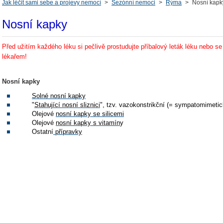
Jak léčit sami sebe a projevy nemocí
>
Sezónní nemoci
>
Rýma
>
Nosní kapky
Nosní kapky
Před užitím každého léku si pečlivě prostudujte příbalový leták léku nebo se
lékařem!
Nosní kapky
Solné nosní kapky
"
Stahující nosní sliznici
", tzv. vazokonstrikční (= sympatomimeti
Olejové
nosní kapky se silicemi
Olejové
nosní kapky s vitamín
y
Ostatní
přípravky