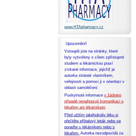
www.HTApharmacy.cz
Upozornění!
Vstoupili jste na stránky, které
byly vytvořeny s cílem zpřístupnit
studiem a lékárnickou praxí
získané informace, jejichž je
autorka stránek vlastníkem,
veřejnosti a pomoci ji v orientaci v
oblasti samoléčení.
Poskytnuté informace
v žádném
případě nenahrazují komunikaci s
lékařem ani lékárníkem
.
Před užitím jakéhokoliv léku si
přečtěte příbalový leták nebo se
poraďte s lékárníkem nebo s
lékařem.
Autorka nezodpovídá za