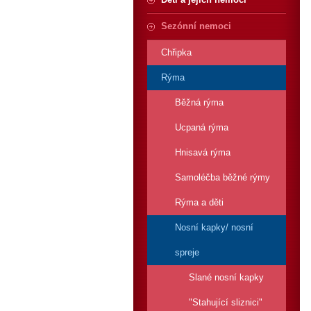
Sezónní nemoci
Chřipka
Rýma
Běžná rýma
Ucpaná rýma
Hnisavá rýma
Samoléčba běžné rýmy
Rýma a děti
Nosní kapky/ nosní
spreje
Slané nosní kapky
"Stahující sliznici"