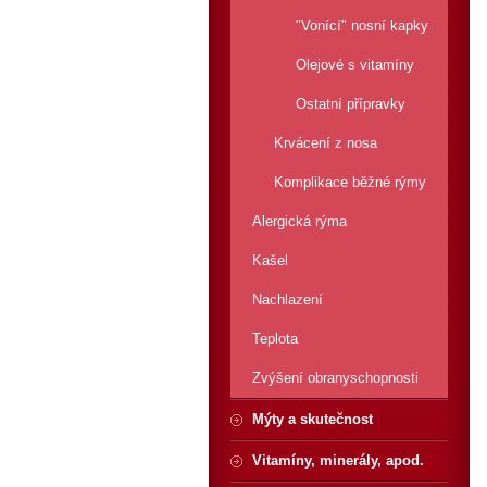
"Vonící" nosní kapky
Olejové s vitamíny
Ostatní přípravky
Krvácení z nosa
Komplikace běžné rýmy
Alergická rýma
Kašel
Nachlazení
Teplota
Zvýšení obranyschopnosti
Mýty a skutečnost
Vitamíny, minerály, apod.