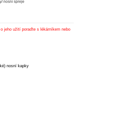
/ nosní spreje
 o jeho užití poraďte s lékárníkem nebo
cké) nosní kapky