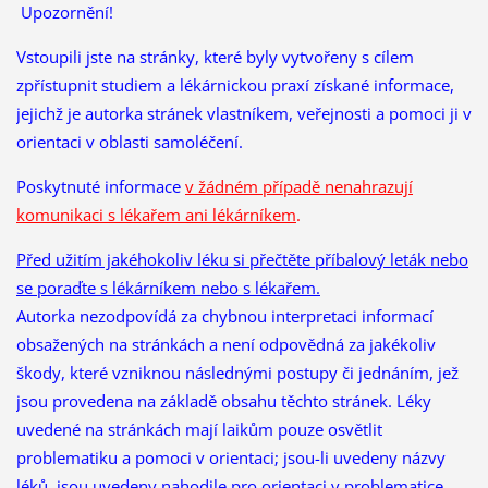
Upozornění!
Vstoupili jste na stránky, které byly vytvořeny s cílem
zpřístupnit studiem a lékárnickou praxí získané informace,
jejichž je autorka stránek vlastníkem, veřejnosti a pomoci ji v
orientaci v oblasti samoléčení.
Poskytnuté informace
v žádném případě nenahrazují
komunikaci s lékařem ani lékárníkem
.
Před užitím jakéhokoliv léku si přečtěte příbalový leták nebo
se poraďte s lékárníkem nebo s lékařem.
Autorka nezodpovídá za chybnou interpretaci informací
obsažených na stránkách a není odpovědná za jakékoliv
škody, které vzniknou následnými postupy či jednáním, jež
jsou provedena na základě obsahu těchto stránek. Léky
uvedené na stránkách mají laikům pouze osvětlit
problematiku a pomoci v orientaci; jsou-li uvedeny názvy
léků, jsou uvedeny nahodile pro orientaci v problematice.