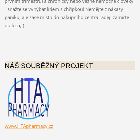
prvním trimestru) a chronicky nebo vážně nemocné člověky
- snažte se vyhýbat lidem s chřipkou! Nemějte z nákazy
paniku, ale zase místo do nákupního centra raději zamiřte
do lesa;-)
NÁŠ SOUBĚŽNÝ PROJEKT
www.HTApharmacy.cz