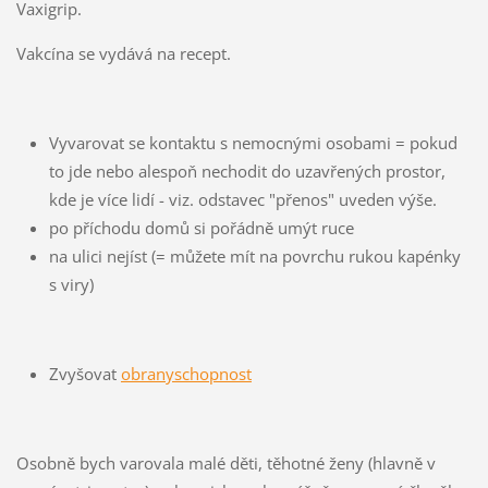
Vaxigrip.
Vakcína se vydává na recept.
Vyvarovat se kontaktu s nemocnými osobami = pokud
to jde nebo alespoň nechodit do uzavřených prostor,
kde je více lidí - viz. odstavec "přenos" uveden výše.
po příchodu domů si pořádně umýt ruce
na ulici nejíst (= můžete mít na povrchu rukou kapénky
s viry)
Zvyšovat
obranyschopnost
Osobně bych varovala malé děti, těhotné ženy (hlavně v