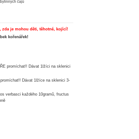
bylinných čajů
 je mohou děti, těhotné, kojící!
bek kořenářek!
E promíchat!! Dávat 1lžíci na sklenici
promíchat!! Dávat 1lžíce na sklenici 3-
, flos verbasci každého 10gramů, fructus
nně