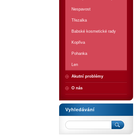
Nespavost
Třezalka
Babské kosmetické rady
Kopřiva
Pohanka
Len
Akutní problémy
O nás
Vyhledávání