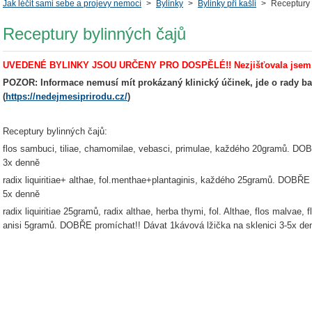
Jak léčit sami sebe a projevy nemocí
>
Bylinky
>
Bylinky při kašli
>
Receptury 
Receptury bylinných čajů
UVEDENÉ BYLINKY JSOU URČENY PRO DOSPĚLÉ!! Nezjišťovala jsem, zda
POZOR: Informace nemusí mít prokázaný klinický účinek, jde o rady ba
(
https://nedejmesiprirodu.cz/
)
Receptury bylinných čajů:
flos sambuci, tiliae, chamomilae, vebasci, primulae, každého 20gramů. DOBŘ
3x denně
radix liquiritiae+ althae, fol.menthae+plantaginis, každého 25gramů. DOBŘE 
5x denně
radix liquiritiae 25gramů, radix althae, herba thymi, fol. Althae, flos malvae
anisi 5gramů. DOBŘE promíchat!! Dávat 1kávová lžička na sklenici 3-5x de