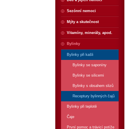
Sezónní nemoci
Mýty a skutečnost
Vitamíny, minerály, apod.
Bylinky
Bylinky při kašli
Bylinky se saponíny
Bylinky se silicemi
Bylinky s obsahem slizů
Receptury bylinných čajů
Bylinky při teplotě
Čaje
První pomoc a trávicí potíže