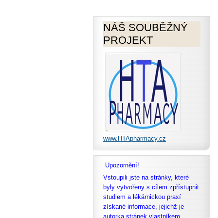
NÁŠ SOUBĚŽNÝ
PROJEKT
www.HTApharmacy.cz
Upozornění!
Vstoupili jste na stránky, které
byly vytvořeny s cílem zpřístupnit
studiem a lékárnickou praxí
získané informace, jejichž je
autorka stránek vlastníkem,