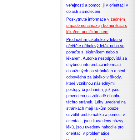
veřejnosti a pomoci ji v orientaci v
oblasti samoléčení.
Poskytnuté informace
v žádném
případě nenahrazují komunikaci s
lékařem ani lékárníkem
.
Před užitím jakéhokoliv léku si
přečtěte příbalový leták nebo se
poraďte s lékárníkem nebo s
lékařem.
Autorka nezodpovídá za
chybnou interpretaci informací
obsažených na stránkách a není
odpovědná za jakékoliv škody,
které vzniknou následnými
postupy či jednáním, jež jsou
provedena na základě obsahu
těchto stránek. Léky uvedené na
stránkách mají laikům pouze
osvětlit problematiku a pomoci v
orientaci; jsou-li uvedeny názvy
léků, jsou uvedeny nahodile pro
orientaci v problematice.