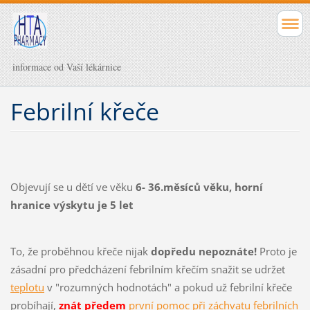
informace od Vaší lékárnice
Febrilní křeče
Objevují se u dětí ve věku
6- 36.měsíců věku, horní
hranice výskytu je 5 let
To, že proběhnou křeče nijak
dopředu nepoznáte!
Proto je
zásadní pro předcházení febrilním křečím snažit se udržet
teplotu
v "rozumných hodnotách" a pokud už febrilní křeče
probíhají,
znát předem
první pomoc při záchvatu febrilních