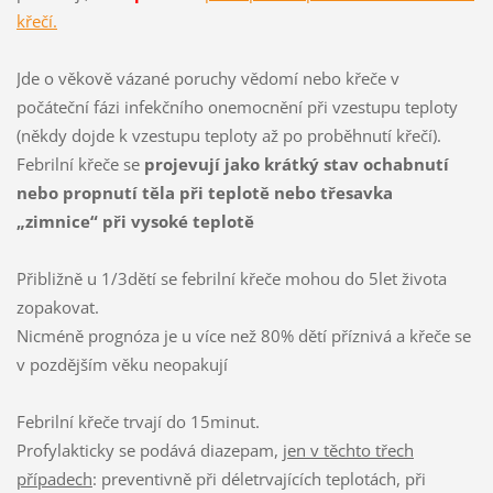
křečí.
Jde o věkově vázané poruchy vědomí nebo křeče v
počáteční fázi infekčního onemocnění při vzestupu teploty
(někdy dojde k vzestupu teploty až po proběhnutí křečí).
Febrilní křeče se
projevují jako krátký stav ochabnutí
nebo propnutí těla při teplotě nebo třesavka
„zimnice“ při vysoké teplotě
Přibližně u 1/3dětí se febrilní křeče mohou do 5let života
zopakovat.
Nicméně prognóza je u více než 80% dětí příznivá a křeče se
v pozdějším věku neopakují
Febrilní křeče trvají do 15minut.
Profylakticky se podává diazepam,
jen v těchto třech
případech
: preventivně při déletrvajících teplotách, při