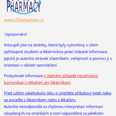
www.HTApharmacy.cz
Upozornění!
Vstoupili jste na stránky, které byly vytvořeny s cílem
zpřístupnit studiem a lékárnickou praxí získané informace,
jejichž je autorka stránek vlastníkem, veřejnosti a pomoci ji v
orientaci v oblasti samoléčení.
Poskytnuté informace
v žádném případě nenahrazují
komunikaci s lékařem ani lékárníkem
.
Před užitím jakéhokoliv léku si přečtěte příbalový leták nebo
se poraďte s lékárníkem nebo s lékařem.
Autorka nezodpovídá za chybnou interpretaci informací
obsažených na stránkách a není odpovědná za jakékoliv