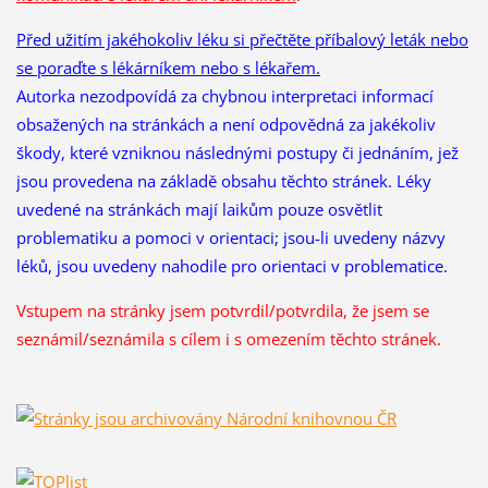
Před užitím jakéhokoliv léku si přečtěte příbalový leták nebo
se poraďte s lékárníkem nebo s lékařem.
Autorka nezodpovídá za chybnou interpretaci informací
obsažených na stránkách a není odpovědná za jakékoliv
škody, které vzniknou následnými postupy či jednáním, jež
jsou provedena na základě obsahu těchto stránek. Léky
uvedené na stránkách mají laikům pouze osvětlit
problematiku a pomoci v orientaci; jsou-li uvedeny názvy
léků, jsou uvedeny nahodile pro orientaci v problematice.
Vstupem na stránky jsem potvrdil/potvrdila, že
jsem se
seznámil/seznámila s cílem i s omezením těchto stránek.