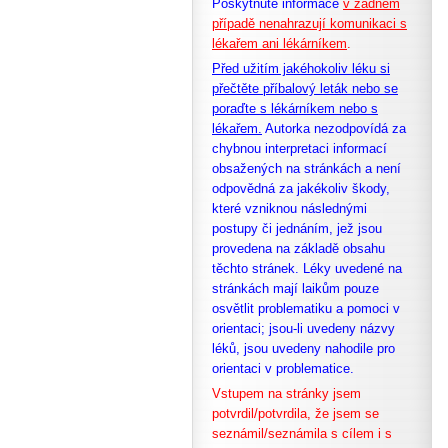
Poskytnuté informace
v žádném
případě nenahrazují komunikaci s
lékařem ani lékárníkem
.
Před užitím jakéhokoliv léku si
přečtěte příbalový leták nebo se
poraďte s lékárníkem nebo s
lékařem.
Autorka nezodpovídá za
chybnou interpretaci informací
obsažených na stránkách a není
odpovědná za jakékoliv škody,
které vzniknou následnými
postupy či jednáním, jež jsou
provedena na základě obsahu
těchto stránek. Léky uvedené na
stránkách mají laikům pouze
osvětlit problematiku a pomoci v
orientaci; jsou-li uvedeny názvy
léků, jsou uvedeny nahodile pro
orientaci v problematice.
Vstupem na stránky jsem
potvrdil/potvrdila, že
jsem se
seznámil/seznámila s cílem i s