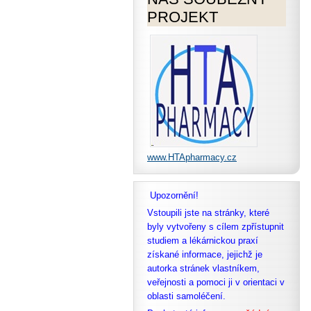
PROJEKT
www.HTApharmacy.cz
Upozornění!
Vstoupili jste na stránky, které
byly vytvořeny s cílem zpřístupnit
studiem a lékárnickou praxí
získané informace, jejichž je
autorka stránek vlastníkem,
veřejnosti a pomoci ji v orientaci v
oblasti samoléčení.