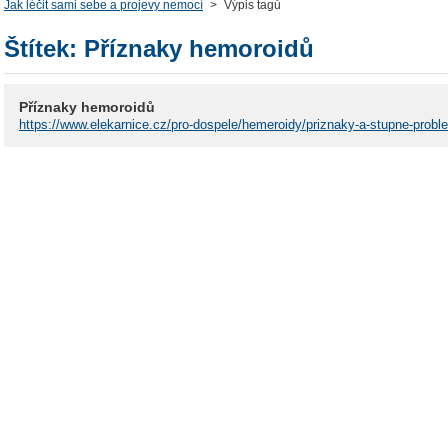
Jak léčit sami sebe a projevy nemocí
>
Výpis tagů
Štítek: Příznaky hemoroidů
Příznaky hemoroidů
https://www.elekarnice.cz/pro-dospele/hemeroidy/priznaky-a-stupne-probl