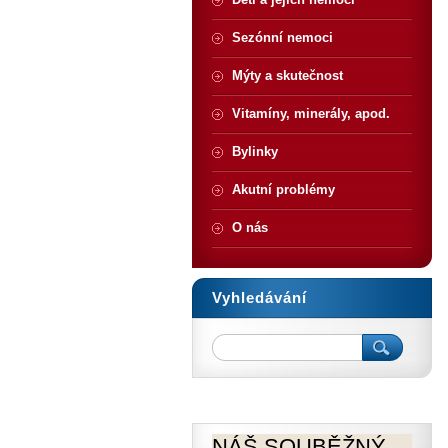
Sezónní nemoci
Mýty a skutečnost
Vitamíny, minerály, apod.
Bylinky
Akutní problémy
O nás
Vyhledávání
NÁŠ SOUBĚŽNÝ