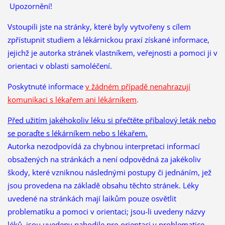
Upozornění!
Vstoupili jste na stránky, které byly vytvořeny s cílem
zpřístupnit studiem a lékárnickou praxí získané informace,
jejichž je autorka stránek vlastníkem, veřejnosti a pomoci ji v
orientaci v oblasti samoléčení.
Poskytnuté informace
v žádném případě nenahrazují
komunikaci s lékařem ani lékárníkem
.
Před užitím jakéhokoliv léku si přečtěte příbalový leták nebo
se poraďte s lékárníkem nebo s lékařem.
Autorka nezodpovídá za chybnou interpretaci informací
obsažených na stránkách a není odpovědná za jakékoliv
škody, které vzniknou následnými postupy či jednáním, jež
jsou provedena na základě obsahu těchto stránek. Léky
uvedené na stránkách mají laikům pouze osvětlit
problematiku a pomoci v orientaci; jsou-li uvedeny názvy
léků, jsou uvedeny nahodile pro orientaci v problematice.