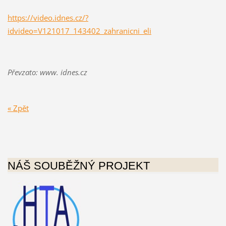
https://video.idnes.cz/?
idvideo=V121017_143402_zahranicni_eli
Převzato: www. idnes.cz
« Zpět
NÁŠ SOUBĚŽNÝ PROJEKT