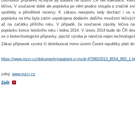
Distributor přípravku Actilyse jej dodává na území ČR dle kalkulace, kte
léčiva. V současné době ale poptávka po něm prudce stoupla a značně sní
spotřeby a přiměřené rezervy. K zákazu reexportu tedy dochází i ve s
poptávka na trhu byla zatím uspokojena dodáním dalšího množství léčivých 
až na začátku příštího roku. V případě, že současné zásoby léčiva n
poptávku konce letošního roku i ledna 2014. V únoru 2014 bude do ČR dov
se o biotechnologické přípravky, jejichž výroba je náročná nejen technologick
Zákaz přípravek vyvést či distribuovat mimo území České republiky platí do 
https://www.mzcr.cz/dokumenty/opatreni-cj-mzdr-47080/2013_8554_883_1.h
zdroj:
www.mzcr.cz
Zpět