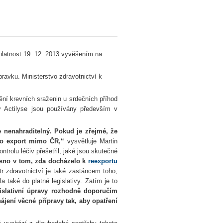
 platnost 19. 12. 2013 vyvěšením na
ípravku. Ministerstvo zdravotnictví k
ění krevních sraženin u srdečních příhod
y Actilyse jsou používány především v
je nenahraditelný. Pokud je zřejmé, že
eho export mimo ČR,“
vysvětluje Martin
ntrolu léčiv přešetřil, jaké jsou skutečné
asno v tom, zda docházelo k
reexportu
tr zdravotnictví je také zastáncem toho,
také do platné legislativy. Zatím je to
islativní úpravy rozhodně doporučím
ájení věcné přípravy tak, aby opatření