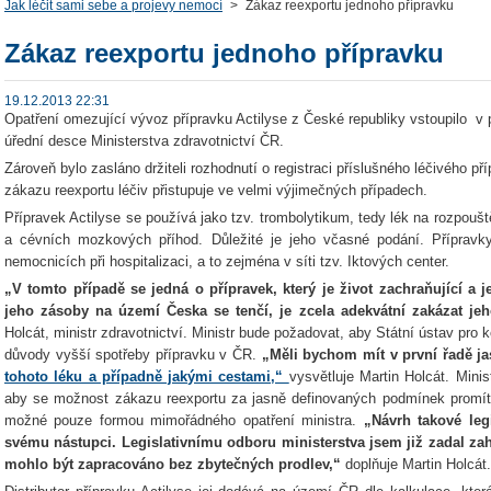
Jak léčit sami sebe a projevy nemocí
>
Zákaz reexportu jednoho přípravku
Zákaz reexportu jednoho přípravku
19.12.2013 22:31
Opatření omezující vývoz přípravku Actilyse z České republiky vstoupilo v
úřední desce Ministerstva zdravotnictví ČR.
Zároveň bylo zasláno držiteli rozhodnutí o registraci příslušného léčivého př
zákazu reexportu léčiv přistupuje ve velmi výjimečných případech.
Přípravek Actilyse se používá jako tzv. trombolytikum, tedy lék na rozpoušt
a cévních mozkových příhod. Důležité je jeho včasné podání. Přípravk
nemocnicích při hospitalizaci, a to zejména v síti tzv. Iktových center.
„V tomto případě se jedná o přípravek, který je život zachraňující a 
jeho zásoby na území Česka se tenčí, je zcela adekvátní zakázat j
Holcát, ministr zdravotnictví. Ministr bude požadovat, aby Státní ústav pro ko
důvody vyšší spotřeby přípravku v ČR.
„Měli bychom mít v první řadě j
tohoto léku a případně jakými cestami,“
vysvětluje Martin Holcát. Minis
aby se možnost zákazu reexportu za jasně definovaných podmínek promítla 
možné pouze formou mimořádného opatření ministra.
„Návrh takové leg
svému nástupci. Legislativnímu odboru ministerstva jsem již zadal zah
mohlo být zapracováno bez zbytečných prodlev,“
doplňuje Martin Holcát.