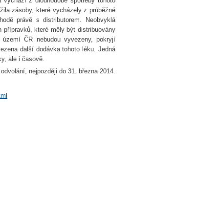
rá vychází z dlouhodobé spotřeby tohoto
žila zásoby, které vycházely z průběžné
hodě právě s distributorem. Neobvyklá
přípravků, které měly být distribuovány
a území ČR nebudou vyvezeny, pokryjí
ezena další dodávka tohoto léku. Jedná
y, ale i časově.
odvolání, nejpozději do 31. března 2014.
tml