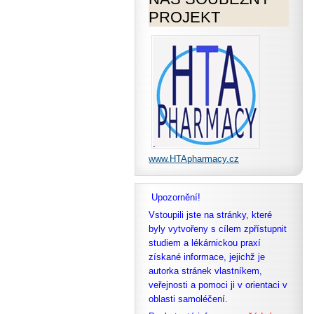
PROJEKT
www.HTApharmacy.cz
Upozornění!
Vstoupili jste na stránky, které
byly vytvořeny s cílem zpřístupnit
studiem a lékárnickou praxí
získané informace, jejichž je
autorka stránek vlastníkem,
veřejnosti a pomoci ji v orientaci v
oblasti samoléčení.