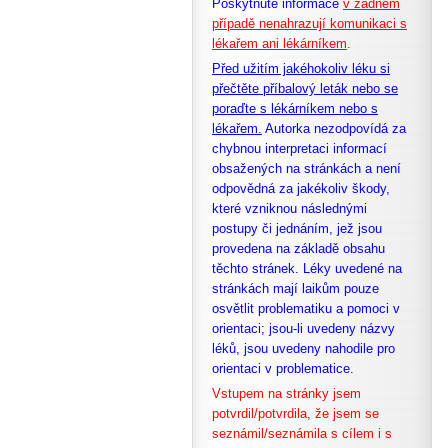
Poskytnuté informace
v žádném
případě nenahrazují komunikaci s
lékařem ani lékárníkem
.
Před užitím jakéhokoliv léku si
přečtěte příbalový leták nebo se
poraďte s lékárníkem nebo s
lékařem.
Autorka nezodpovídá za
chybnou interpretaci informací
obsažených na stránkách a není
odpovědná za jakékoliv škody,
které vzniknou následnými
postupy či jednáním, jež jsou
provedena na základě obsahu
těchto stránek. Léky uvedené na
stránkách mají laikům pouze
osvětlit problematiku a pomoci v
orientaci; jsou-li uvedeny názvy
léků, jsou uvedeny nahodile pro
orientaci v problematice.
Vstupem na stránky jsem
potvrdil/potvrdila, že
jsem se
seznámil/seznámila s cílem i s