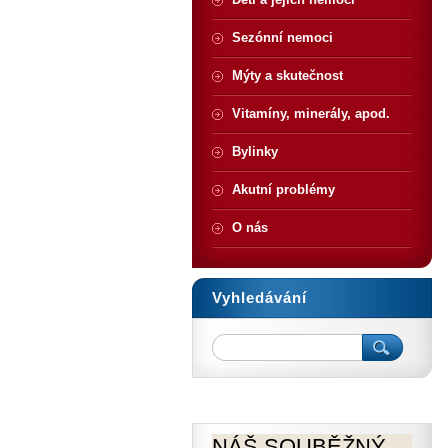
Sezónní nemoci
Mýty a skutečnost
Vitamíny, minerály, apod.
Bylinky
Akutní problémy
O nás
Vyhledávání
NÁŠ SOUBĚŽNÝ