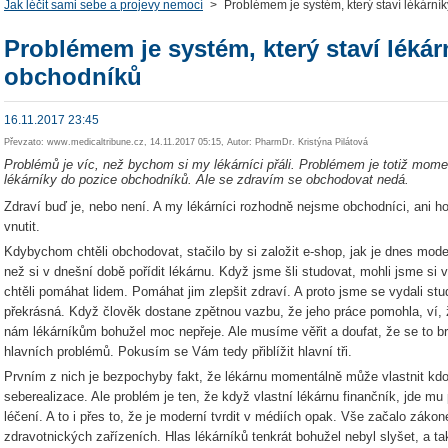
Jak léčit sami sebe a projevy nemocí
>
Problémem je systém, který staví lékární
Problémem je systém, který staví lékár
obchodníků
16.11.2017 23:45
Převzato: www.medicaltribune.cz, 14.11.2017 05:15, Autor: PharmDr. Kristýna Pilátová
Problémů je víc, než bychom si my lékárníci přáli. Problémem je totiž mome
lékárníky do pozice obchodníků. Ale se zdravím se obchodovat nedá.
Zdraví buď je, nebo není. A my lékárníci rozhodně nejsme obchodníci, ani hok
vnutit.
Kdybychom chtěli obchodovat, stačilo by si založit e-shop, jak je dnes mo
než si v dnešní době pořídit lékárnu. Když jsme šli studovat, mohli jsme si
chtěli pomáhat lidem. Pomáhat jim zlepšit zdraví. A proto jsme se vydali stu
překrásná. Když člověk dostane zpětnou vazbu, že jeho práce pomohla, ví, ž
nám lékárníkům bohužel moc nepřeje. Ale musíme věřit a doufat, že se to b
hlavních problémů. Pokusím se Vám tedy přiblížit hlavní tři.
Prvním z nich je bezpochyby fakt, že lékárnu momentálně může vlastnit kdo
seberealizace. Ale problém je ten, že když vlastní lékárnu finančník, jde mu
léčení. A to i přes to, že je moderní tvrdit v médiích opak. Vše začalo zák
zdravotnických zařízeních. Hlas lékárníků tenkrát bohužel nebyl slyšet, a t