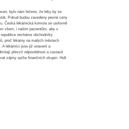
oven, bylo nám řečeno, že léky by se
je stát. Pokud budou zavedeny pevné ceny
ku. Česká lékárnická komora se usilovně
 nám všem, i našim pacientům, aby v
é republice necháme obchodníky
dů, proč lékárny na malých městech
A lékárníci jsou již unavení a
odmítají převzít odpovědnost a zastavit
ovat zájmy spíše finančních skupin. Holt