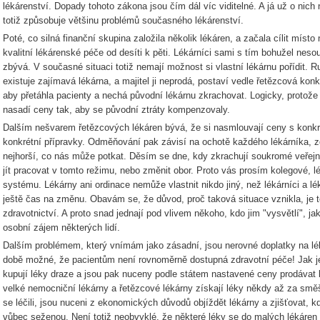
lékárenství. Dopady tohoto zákona jsou čím dál víc viditelné. A já už o nic
totiž způsobuje většinu problémů současného lékárenství.
Poté, co silná finanční skupina založila několik lékáren, a začala cílit místo
kvalitní lékárenské péče od desíti k pěti. Lékárníci sami s tím bohužel nesouh
zbývá. V současné situaci totiž nemají možnost si vlastní lékárnu pořídit. 
existuje zajímavá lékárna, a majitel ji neprodá, postaví vedle řetězcová ko
aby přetáhla pacienty a nechá původní lékárnu zkrachovat. Logicky, protože
nasadí ceny tak, aby se původní ztráty kompenzovaly.
Dalším nešvarem řetězcových lékáren bývá, že si nasmlouvají ceny s konkrétn
konkrétní přípravky. Odměňování pak závisí na ochotě každého lékárníka, z
nejhorší, co nás může potkat. Děsím se dne, kdy zkrachují soukromé veřejné
jít pracovat v tomto režimu, nebo změnit obor. Proto vás prosím kolegové, lé
systému. Lékárny ani ordinace nemůže vlastnit nikdo jiný, než lékárníci a l
ještě čas na změnu. Obavám se, že důvod, proč taková situace vznikla, je te
zdravotnictví. A proto snad jednají pod vlivem někoho, kdo jim "vysvětlí", jak
osobní zájem některých lidí.
Dalším problémem, který vnímám jako zásadní, jsou nerovné doplatky na lék
době možné, že pacientům není rovnoměrně dostupná zdravotní péče! Jak j
kupují léky draze a jsou pak nuceny podle státem nastavené ceny prodávat
velké nemocniční lékárny a řetězcové lékárny získají léky někdy až za smě
se léčili, jsou nuceni z ekonomických důvodů objíždět lékárny a zjišťovat, 
vůbec seženou. Není totiž neobvyklé, že některé léky se do malých lékáren 