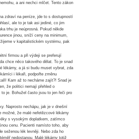
h nemohu, a ani nechci mlčet. Tento zákon
 na zdraví na peníze, jde to s dostupností
lasí, ale to je tak asi jediné, co jim
Ruka trhu je neúprosná. Pokud někde
nkurence jinou, sníží ceny na minimum,
 žijeme v kapitalistickém systému, pak
í firmou a při výdeji se preferují
da chce něco takového dělat. To je snad
 lékárny, a já si budu muset vybrat, zda
kárníci i lékaři, podpořte změnu
ékaři! Kam až to necháme zajít?! Snad je
n, že politici nemají přehled o
 to je. Bohužel často jsou to jen řeči pro
y. Naprosto nechápu, jak je v dnešní
e možné, že malé neřetězcové lékárny
 léky s vysokým doplatkem, zatímco
šnou cenu. Pacienti namísto toho, aby
kde seženou lék levněji. Nebo zda ho
téměř nedostanou. Malé lékárny totiž