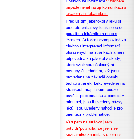
Poskytnuté informace
v žádném
případě nenahrazují komunikaci s
lékařem ani lékárníkem
.
Před užitím jakéhokoliv léku si
přečtěte příbalový leták nebo se
poraďte s lékárníkem nebo s
lékařem.
Autorka nezodpovídá za
chybnou interpretaci informací
obsažených na stránkách a není
odpovědná za jakékoliv škody,
které vzniknou následnými
postupy či jednáním, jež jsou
provedena na základě obsahu
těchto stránek. Léky uvedené na
stránkách mají laikům pouze
osvětlit problematiku a pomoci v
orientaci; jsou-li uvedeny názvy
léků, jsou uvedeny nahodile pro
orientaci v problematice.
Vstupem na stránky jsem
potvrdil/potvrdila, že
jsem se
seznámil/seznámila s cílem i s