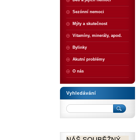
Sezónní nemoci
Mýty a skutečnost
Vitamíny, minerály, apod.
Bylinky
Akutní problémy
O nás
Vyhledávání
NÁŠ SOUBĚŽNÝ