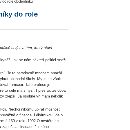
ky do role obchodníků
níky do role
ntálně celý systém, který staví
ynáři, jak se nám někteří politici snaží
derní. Je to paradoxně mnohem snazší
 vybrat obchodní školy. My jsme však
dovat farmacii. Tato profese je
e to celé má smysl. I přes to, že doba
rzy zlepší. Já osobně vnímám několik
koli. Nechci nikomu upírat možnost
 převážně o finance. Lékárníkovi jde o
onem č.160 z roku 1992 O nestátních
ak započala likvidace českého