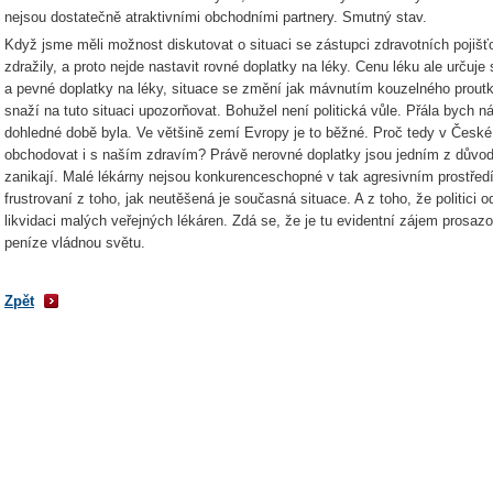
nejsou dostatečně atraktivními obchodními partnery. Smutný stav.
Když jsme měli možnost diskutovat o situaci se zástupci zdravotních pojišť
zdražily, a proto nejde nastavit rovné doplatky na léky. Cenu léku ale urču
a pevné doplatky na léky, situace se změní jak mávnutím kouzelného prout
snaží na tuto situaci upozorňovat. Bohužel není politická vůle. Přála bych
dohledné době byla. Ve většině zemí Evropy je to běžné. Proč tedy v Česk
obchodovat i s naším zdravím? Právě nerovné doplatky jsou jedním z důvo
zanikají. Malé lékárny nejsou konkurenceschopné v tak agresivním prostředí. 
frustrovaní z toho, jak neutěšená je současná situace. A z toho, že politici 
likvidaci malých veřejných lékáren. Zdá se, že je tu evidentní zájem prosaz
peníze vládnou světu.
Zpět