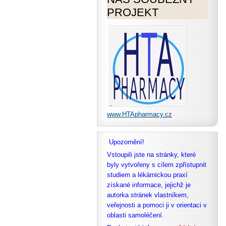
PROJEKT
www.HTApharmacy.cz
Upozornění!
Vstoupili jste na stránky, které
byly vytvořeny s cílem zpřístupnit
studiem a lékárnickou praxí
získané informace, jejichž je
autorka stránek vlastníkem,
veřejnosti a pomoci ji v orientaci v
oblasti samoléčení.