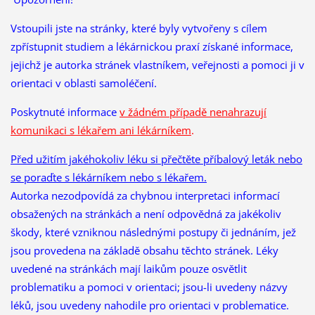
Vstoupili jste na stránky, které byly vytvořeny s cílem
zpřístupnit studiem a lékárnickou praxí získané informace,
jejichž je autorka stránek vlastníkem, veřejnosti a pomoci ji v
orientaci v oblasti samoléčení.
Poskytnuté informace
v žádném případě nenahrazují
komunikaci s lékařem ani lékárníkem
.
Před užitím jakéhokoliv léku si přečtěte příbalový leták nebo
se poraďte s lékárníkem nebo s lékařem.
Autorka nezodpovídá za chybnou interpretaci informací
obsažených na stránkách a není odpovědná za jakékoliv
škody, které vzniknou následnými postupy či jednáním, jež
jsou provedena na základě obsahu těchto stránek. Léky
uvedené na stránkách mají laikům pouze osvětlit
problematiku a pomoci v orientaci; jsou-li uvedeny názvy
léků, jsou uvedeny nahodile pro orientaci v problematice.