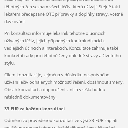
těhotných žen seznam všech léčiv, která užívají. Stejně tak i
lékařem předepsané OTC přípravky a doplňky stravy, včetně
dávkování.
Při konzultaci informuje lékárník těhotné o účincích
užívaných léčiv, jejich případných kontraindikacích,
vedlejších účincích a interakcích. Konzultace zahrnuje také
konkrétní rady pro těhotné ženy ohledně stravy a životního
stylu.
Cílem konzultací je, zejména v důsledku nesprávného
užívání léčiv odhalených možností řešení, dosáhnout změny.
Obsah konzultací a doporučení z nich vzešlá budou
následně dokumentovány.
33 EUR za každou konzultaci
Odměnu za provedenou konzultaci ve výši 33 EUR zaplatí
pojišťovna pouze jednou u každé těhotné ženy. Nicméně