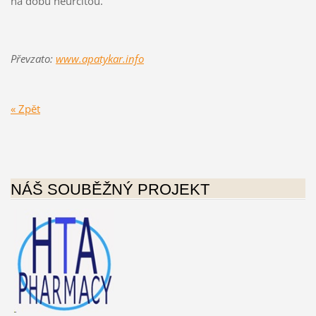
na dobu neurčitou.
Převzato:
www.apatykar.info
« Zpět
NÁŠ SOUBĚŽNÝ PROJEKT