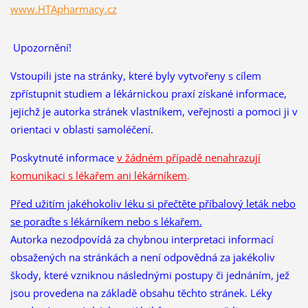
www.HTApharmacy.cz
Upozornění!
Vstoupili jste na stránky, které byly vytvořeny s cílem
zpřístupnit studiem a lékárnickou praxí získané informace,
jejichž je autorka stránek vlastníkem, veřejnosti a pomoci ji v
orientaci v oblasti samoléčení.
Poskytnuté informace
v žádném případě nenahrazují
komunikaci s lékařem ani lékárníkem
.
Před užitím jakéhokoliv léku si přečtěte příbalový leták nebo
se poraďte s lékárníkem nebo s lékařem.
Autorka nezodpovídá za chybnou interpretaci informací
obsažených na stránkách a není odpovědná za jakékoliv
škody, které vzniknou následnými postupy či jednáním, jež
jsou provedena na základě obsahu těchto stránek. Léky