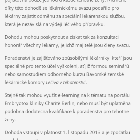
díky této dohodě se lékárnickému svazu podařilo pro
lékárny zajistit odměnu za speciální lékárenskou službu,
která je nezávislá na výdeji léčivého přípravku.
Dohodu mohou poskytnout a získat tak za konzultaci
honorář všechny lékárny, jejichž majitelé jsou členy svazu.
Poradenství je zajišťováno způsobilými lékárníky, kteří jsou
speciálně pro tento účel vyškoleni, ať již formou seminářů
nebo samostudiem odborného kurzu Bavorské zemské
lékárnické komory
Léčiva v těhotenství
.
Stejně tak mohou využít e-learning na k tématu na portálu
Embryotox kliniky Charitè Berlin, nebo musí být uplatněna
podobná dodatečná kvalifikace k poradenství pro těhotné
ženy.
Dohoda vstoupí v platnost 1. listopadu 2013 a je zpočátku