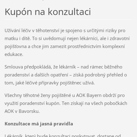
Kupón na konzultaci
Užívání léčiv v těhotenství je spojeno s určitými riziky pro
matku i dítě. To si uvědomují nejen lékárníci, ale i zdravotní
pojišťovna a chce jim zamezit prostřednictvím komplexní
edukace.
Smlouva předpokládá, že lékárník – nad rámec běžného
poradenství a dalších opatření – získá podrobný přehled o
tom, jaké léčivé přípravky pojištěnec užívá.
Všechny těhotné ženy pojištěné u AOK Bayern obdrží pro
využití poradenství kupón. Ten získají na všech pobočkách
AOK v Bavorsku.
Konzultace má jasná pravidla
Lékárník, který bude konzultaci poskytovat, dostane od