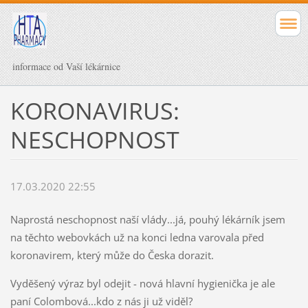
informace od Vaší lékárnice
KORONAVIRUS:
NESCHOPNOST
17.03.2020 22:55
Naprostá neschopnost naší vlády...já, pouhý lékárník jsem
na těchto webovkách už na konci ledna varovala před
koronavirem, který může do Česka dorazit.
Vyděšený výraz byl odejit - nová hlavní hygienička je ale
paní Colombová...kdo z nás ji už viděl?