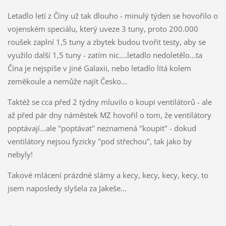
Letadlo letí z Číny už tak dlouho - minulý týden se hovořilo o
vojenském speciálu, který uveze 3 tuny, proto 200.000
roušek zaplní 1,5 tuny a zbytek budou tvořit testy, aby se
využilo další 1,5 tuny - zatím nic....letadlo nedoletělo...ta
Čína je nejspíše v jiné Galaxii, nebo letadlo lítá kolem
zeměkoule a nemůže najít Česko...
Taktéž se cca před 2 týdny mluvilo o koupi ventilátorů - ale
až před pár dny náměstek MZ hovořil o tom, že ventilátory
poptávají...ale "poptávat" neznamená "koupit" - dokud
ventilátory nejsou fyzicky "pod střechou", tak jako by
nebyly!
Takové mlácení prázdné slámy a kecy, kecy, kecy, kecy, to
jsem naposledy slyšela za Jakeše...