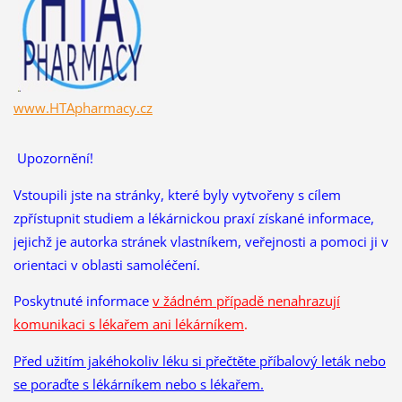
www.HTApharmacy.cz
Upozornění!
Vstoupili jste na stránky, které byly vytvořeny s cílem
zpřístupnit studiem a lékárnickou praxí získané informace,
jejichž je autorka stránek vlastníkem, veřejnosti a pomoci ji v
orientaci v oblasti samoléčení.
Poskytnuté informace
v žádném případě nenahrazují
komunikaci s lékařem ani lékárníkem
.
Před užitím jakéhokoliv léku si přečtěte příbalový leták nebo
se poraďte s lékárníkem nebo s lékařem.