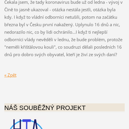
Čekala jsem, že tady koronavirus bude už od ledna - vývoj v
Číně to jasně ukazoval - otázka nestála jestli, otázka byla
kdy. I když to vládní odborníci netušili, potom na začátku
března byl v Česku první nakažený. Uplynulo 16 dnů a nic,
nedorazilo nic, co by lidi ochránilo...I když ti nejlepší
odborníci vlády nevěděli v lednu, že bude problém, protože
"neměli křišťálovou kouli", co soudruzi dělali posledních 16
dnů pro dobro svých obyvatel, kteří je živí ze svých daní?
« Zpět
NÁŠ SOUBĚŽNÝ PROJEKT